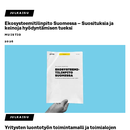
JULKAISU
Ekosysteemitilinpito Suomessa – Suosituksia ja
keinoja hyödyntämisen tueksi
MUISTIO
2026
JULKAISU
Yritysten luontotyön toimintamalli ja toimialojen