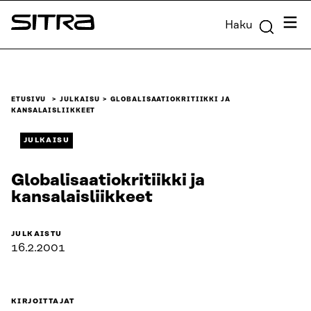
Siirry
Valik
Haku
suoraan
Sitra
sisältöön
↓
ETUSIVU
JULKAISU
GLOBALISAATIOKRITIIKKI JA
KANSALAISLIIKKEET
JULKAISU
Globalisaatiokritiikki ja
kansalaisliikkeet
JULKAISTU
16.2.2001
KIRJOITTAJAT