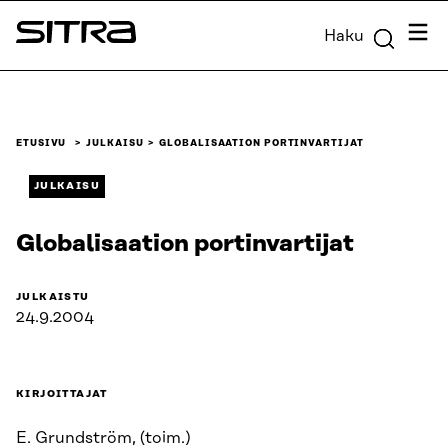
Siirry
Valik
Haku
suoraan
Sitra
sisältöön
↓
ETUSIVU
JULKAISU
GLOBALISAATION PORTINVARTIJAT
JULKAISU
Globalisaation portinvartijat
JULKAISTU
24.9.2004
KIRJOITTAJAT
E. Grundström, (toim.)