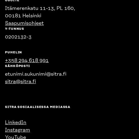
OSOITE
Itämerenkatu 11-13, PL 160,
00181 Helsinki
Saapumisohjeet
Y-TUNNUS
0202132-3
PUHELIN
+358 294 618 991
SÄHKÖPOSTI
etunimi.sukunimi@sitra.fi
sitra@sitra.fi
SITRA SOSIAALISESSA MEDIASSA
LinkedIn
Instagram
YouTube