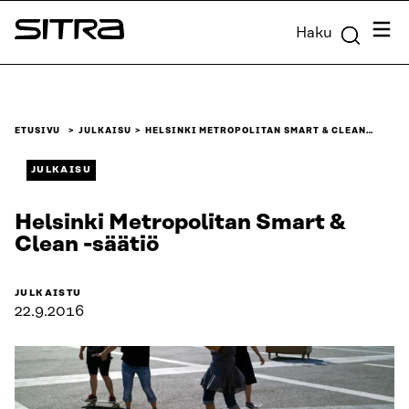
Siirry
Valik
Haku
suoraan
Sitra
sisältöön
↓
ETUSIVU
JULKAISU
HELSINKI METROPOLITAN SMART & CLEAN…
JULKAISU
Helsinki Metropolitan Smart &
Clean -säätiö
JULKAISTU
22.9.2016