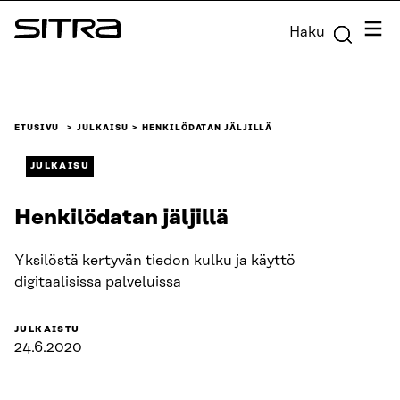
Siirry
Valik
Haku
suoraan
Sitra
sisältöön
↓
ETUSIVU
JULKAISU
HENKILÖDATAN JÄLJILLÄ
JULKAISU
Henkilödatan jäljillä
Yksilöstä kertyvän tiedon kulku ja käyttö
digitaalisissa palveluissa
JULKAISTU
24.6.2020