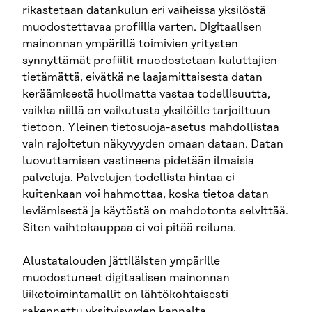
rikastetaan datankulun eri vaiheissa yksilöstä
muodostettavaa profiilia varten. Digitaalisen
mainonnan ympärillä toimivien yritysten
synnyttämät profiilit muodostetaan kuluttajien
tietämättä, eivätkä ne laajamittaisesta datan
keräämisestä huolimatta vastaa todellisuutta,
vaikka niillä on vaikutusta yksilöille tarjoiltuun
tietoon. Yleinen tietosuoja-asetus mahdollistaa
vain rajoitetun näkyvyyden omaan dataan. Datan
luovuttamisen vastineena pidetään ilmaisia
palveluja. Palvelujen todellista hintaa ei
kuitenkaan voi hahmottaa, koska tietoa datan
leviämisestä ja käytöstä on mahdotonta selvittää.
Siten vaihtokauppaa ei voi pitää reiluna.
Alustatalouden jättiläisten ympärille
muodostuneet digitaalisen mainonnan
liiketoimintamallit on lähtökohtaisesti
rakennettu yksityisyyden kannalta