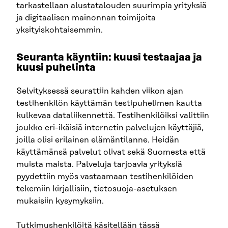
tarkastellaan alustatalouden suurimpia yrityksiä
ja digitaalisen mainonnan toimijoita
yksityiskohtaisemmin.
Seuranta käyntiin: kuusi testaajaa ja
kuusi puhelinta
Selvityksessä seurattiin kahden viikon ajan
testihenkilön käyttämän testipuhelimen kautta
kulkevaa dataliikennettä. Testihenkilöiksi valittiin
joukko eri-ikäisiä internetin palvelujen käyttäjiä,
joilla olisi erilainen elämäntilanne. Heidän
käyttämänsä palvelut olivat sekä Suomesta että
muista maista. Palveluja tarjoavia yrityksiä
pyydettiin myös vastaamaan testihenkilöiden
tekemiin kirjallisiin, tietosuoja-asetuksen
mukaisiin kysymyksiin.
Tutkimushenkilöitä käsitellään tässä