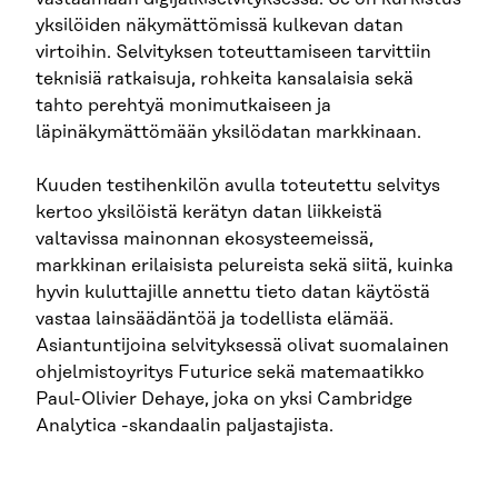
yksilöiden näkymättömissä kulkevan datan
virtoihin. Selvityksen toteuttamiseen tarvittiin
teknisiä ratkaisuja, rohkeita kansalaisia sekä
tahto perehtyä monimutkaiseen ja
läpinäkymättömään yksilödatan markkinaan.
Kuuden testihenkilön avulla toteutettu selvitys
kertoo yksilöistä kerätyn datan liikkeistä
valtavissa mainonnan ekosysteemeissä,
markkinan erilaisista pelureista sekä siitä, kuinka
hyvin kuluttajille annettu tieto datan käytöstä
vastaa lainsäädäntöä ja todellista elämää.
Asiantuntijoina selvityksessä olivat suomalainen
ohjelmistoyritys Futurice sekä matemaatikko
Paul-Olivier Dehaye, joka on yksi Cambridge
Analytica -skandaalin paljastajista.