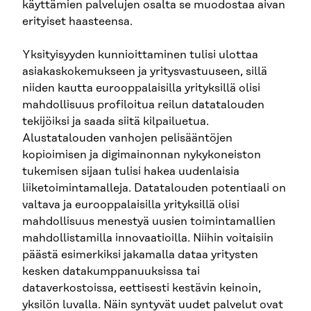
käyttämien palvelujen osalta se muodostaa aivan
erityiset haasteensa.
Yksityisyyden kunnioittaminen tulisi ulottaa
asiakaskokemukseen ja yritysvastuuseen, sillä
niiden kautta eurooppalaisilla yrityksillä olisi
mahdollisuus profiloitua reilun datatalouden
tekijöiksi ja saada siitä kilpailuetua.
Alustatalouden vanhojen pelisääntöjen
kopioimisen ja digimainonnan nykykoneiston
tukemisen sijaan tulisi hakea uudenlaisia
liiketoimintamalleja. Datatalouden potentiaali on
valtava ja eurooppalaisilla yrityksillä olisi
mahdollisuus menestyä uusien toimintamallien
mahdollistamilla innovaatioilla. Niihin voitaisiin
päästä esimerkiksi jakamalla dataa yritysten
kesken datakumppanuuksissa tai
dataverkostoissa, eettisesti kestävin keinoin,
yksilön luvalla. Näin syntyvät uudet palvelut ovat