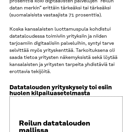
prosenttia koki digitaalisten palvelujen ”reilun
datan merkin” erittäin tärkeäksi tai tärkeäksi
(suomalaisista vastaajista 71 prosenttia).
Koska kansalaisten luottamuspula kohdistui
datataloudessa toimiviin yrityksiin ja niiden
tarjoamiin digitaalisiin palveluihin, syntyi tarve
selvittää myös yrityskenttää. Tarkoituksena oli
saada tietoa yritysten näkemyksistä sekä löytää
kansalaisten ja yritysten tarpeita yhdistäviä tai
erottavia tekijöitä.
Datatalouden yrityskysely toi esiin
huolen kilpailuasetelmasta
Reilun datatalouden
mallissa