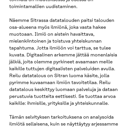
toimintamallien uudistaminen.
Näemme Sitrassa datatalouden paitsi talouden
osa-alueena myös ilmiönä, joka vasta hakee
muotoaan. Ilmiö on aistein havaittava,
mielenkiintoinen ja toistuva yhteiskunnan
tapahtuma. Jotta ilmiöön voi tarttua, se tulee
kuvata. Digitaalinen arkemme jättää monenlaisia
jälkiä, joita olemme pyrkineet avaamaan meille
kaikille tuttujen digitaalisten palveluiden avulla.
Reilu datatalous on Sitran luoma käsite, jolla
pyrimme kuvaamaan ilmiön tavoitetilaa. Reilu
datatalous keskittyy luomaan palveluja ja dataan
perustuvia tuotteita eettisesti. Se tuottaa arvoa
kaikille: ihmisille, yrityksille ja yhteiskunnalle.
Tämän selvityksen tarkoituksena on analysoida
ilmiötä sellaisena, kuin se näyttäytyy arjessamme