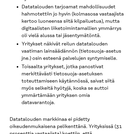
Datatalouden tarjoamat mahdollisuudet
hahmotettiin jo hyvin (kolmasosa vastaajista
kertoo luoneensa siitä kilpailuetua), mutta
digitaalisten liiketoimintamallien ymmärrys
oli vielä alussa tai jäsentymätöntä.
Yritykset näkivät reilun datatalouden
vaatiman lainsäädännön (tietosuoja-asetus
jne.) osin esteenä palvelujen syntymiselle.
Toisaalta yritykset, jotka panostivat
merkittävästi tietosuoja-asetuksen
toteuttamiseen käytännössä, saivat siitä
myös selkeitä hyötyjä, koska se auttoi
ymmärtämään yrityksen omia
datavarantoja.
Datatalouden markkinaa ei pidetty
oikeudenmukaisena pelikenttänä. Yrityksissä (31
prosenttia vastaajista) koettiin, että