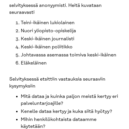
selvityksessä anonyymisti. Heitä kuvataan
seuraavasti
Teini-ikäinen lukiolainen
Nuori yliopisto-opiskelija
Keski-ikäinen journalisti
Keski-ikäinen poliitikko
Johtavassa asemassa toimiva keski-ikäinen
Eläkeläinen
Selvityksessä etsittiin vastauksia seuraaviin
kysymyksiin
Mitä dataa ja kuinka paljon meistä kertyy eri
palveluntarjoajille?
Kenelle dataa kertyy ja kuka siitä hyötyy?
Mihin henkilökohtaista dataamme
käytetään?