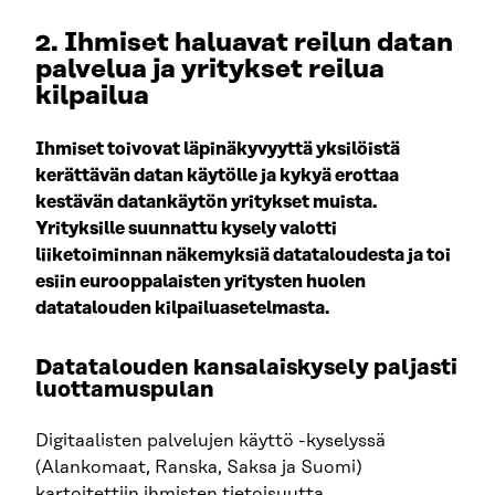
2. Ihmiset haluavat reilun datan
palvelua ja yritykset reilua
kilpailua
Ihmiset toivovat läpinäkyvyyttä yksilöistä
kerättävän datan käytölle ja kykyä erottaa
kestävän datankäytön yritykset muista.
Yrityksille suunnattu kysely valotti
liiketoiminnan näkemyksiä datataloudesta ja toi
esiin eurooppalaisten yritysten huolen
datatalouden kilpailuasetelmasta.
Datatalouden kansalaiskysely paljasti
luottamuspulan
Digitaalisten palvelujen käyttö -kyselyssä
(Alankomaat, Ranska, Saksa ja Suomi)
kartoitettiin ihmisten tietoisuutta