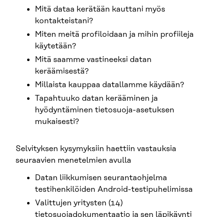
Mitä dataa kerätään kauttani myös
kontakteistani?
Miten meitä profiloidaan ja mihin profiileja
käytetään?
Mitä saamme vastineeksi datan
keräämisestä?
Millaista kauppaa datallamme käydään?
Tapahtuuko datan kerääminen ja
hyödyntäminen tietosuoja-asetuksen
mukaisesti?
Selvityksen kysymyksiin haettiin vastauksia
seuraavien menetelmien avulla
Datan liikkumisen seurantaohjelma
testihenkilöiden Android-testipuhelimissa
Valittujen yritysten (14)
tietosuojadokumentaatio ja sen läpikäynti