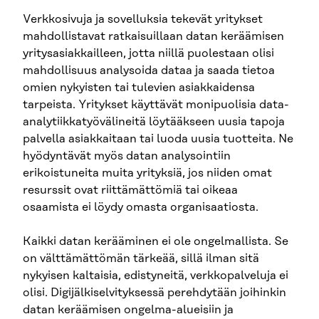
Verkkosivuja ja sovelluksia tekevät yritykset
mahdollistavat ratkaisuillaan datan keräämisen
yritysasiakkailleen, jotta niillä puolestaan olisi
mahdollisuus analysoida dataa ja saada tietoa
omien nykyisten tai tulevien asiakkaidensa
tarpeista. Yritykset käyttävät monipuolisia data-
analytiikkatyövälineitä löytääkseen uusia tapoja
palvella asiakkaitaan tai luoda uusia tuotteita. Ne
hyödyntävät myös datan analysointiin
erikoistuneita muita yrityksiä, jos niiden omat
resurssit ovat riittämättömiä tai oikeaa
osaamista ei löydy omasta organisaatiosta.
Kaikki datan kerääminen ei ole ongelmallista. Se
on välttämättömän tärkeää, sillä ilman sitä
nykyisen kaltaisia, edistyneitä, verkkopalveluja ei
olisi. Digijälkiselvityksessä perehdytään joihinkin
datan keräämisen ongelma-alueisiin ja