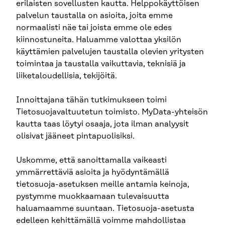
erilaisten sovellusten kautta. Helppokäyttöisen
palvelun taustalla on asioita, joita emme
normaalisti näe tai joista emme ole edes
kiinnostuneita. Haluamme valottaa yksilön
käyttämien palvelujen taustalla olevien yritysten
toimintaa ja taustalla vaikuttavia, teknisiä ja
liiketaloudellisia, tekijöitä.
Innoittajana tähän tutkimukseen toimi
Tietosuojavaltuutetun toimisto. MyData-yhteisön
kautta taas löytyi osaaja, jota ilman analyysit
olisivat jääneet pintapuolisiksi.
Uskomme, että sanoittamalla vaikeasti
ymmärrettäviä asioita ja hyödyntämällä
tietosuoja-asetuksen meille antamia keinoja,
pystymme muokkaamaan tulevaisuutta
haluamaamme suuntaan. Tietosuoja-asetusta
edelleen kehittämällä voimme mahdollistaa