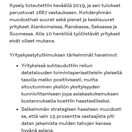
Kysely toteutettiin keväällä 2019, ja sen tulokset
perustuvat 1667 vastaukseen. Kohderyhmän
muodostivat suuret sekä pienet ja keskisuuret
yritykset Alankomaissa, Ranskassa, Saksassa ja
Suomessa. Alle 10 henkilöä työllistävät yritykset
eivät olleet mukana.
Yrityskyselytutkimuksen tärkeimmät havainnot
Yrityksissä suhtauduttiin reilun
datatalouden toimintaperiaatteisiin yleisellä
tasolla melko positiivisesti, mutta
sitoutuminen yksilön yksityisyyden
kunnioittamiseen jopa asiakaskokemuksen
kustannuksella koettiin haasteelliseksi.
Selkeimmän strategisen haasteen muodosti
se, että vain 15 prosenttia vastaajista piti
datan jakamista muiden tahojen kanssa
hyvänä asiana.