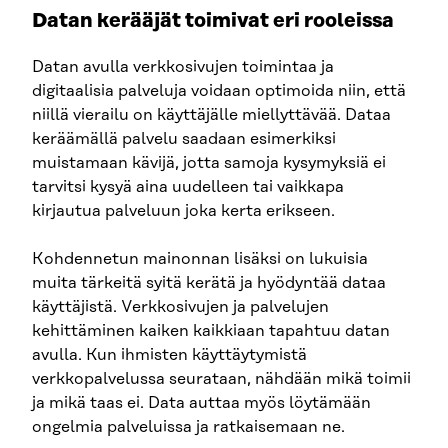
Datan kerääjät toimivat eri rooleissa
Datan avulla verkkosivujen toimintaa ja
digitaalisia palveluja voidaan optimoida niin, että
niillä vierailu on käyttäjälle miellyttävää. Dataa
keräämällä palvelu saadaan esimerkiksi
muistamaan kävijä, jotta samoja kysymyksiä ei
tarvitsi kysyä aina uudelleen tai vaikkapa
kirjautua palveluun joka kerta erikseen.
Kohdennetun mainonnan lisäksi on lukuisia
muita tärkeitä syitä kerätä ja hyödyntää dataa
käyttäjistä. Verkkosivujen ja palvelujen
kehittäminen kaiken kaikkiaan tapahtuu datan
avulla. Kun ihmisten käyttäytymistä
verkkopalvelussa seurataan, nähdään mikä toimii
ja mikä taas ei. Data auttaa myös löytämään
ongelmia palveluissa ja ratkaisemaan ne.