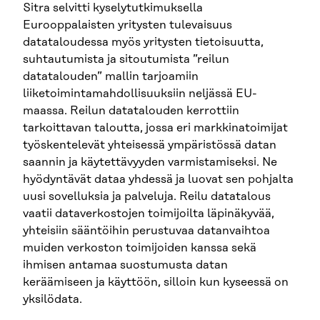
Sitra selvitti kyselytutkimuksella
Eurooppalaisten yritysten tulevaisuus
datataloudessa myös yritysten tietoisuutta,
suhtautumista ja sitoutumista ”reilun
datatalouden” mallin tarjoamiin
liiketoimintamahdollisuuksiin neljässä EU-
maassa. Reilun datatalouden kerrottiin
tarkoittavan taloutta, jossa eri markkinatoimijat
työskentelevät yhteisessä ympäristössä datan
saannin ja käytettävyyden varmistamiseksi. Ne
hyödyntävät dataa yhdessä ja luovat sen pohjalta
uusi sovelluksia ja palveluja. Reilu datatalous
vaatii dataverkostojen toimijoilta läpinäkyvää,
yhteisiin sääntöihin perustuvaa datanvaihtoa
muiden verkoston toimijoiden kanssa sekä
ihmisen antamaa suostumusta datan
keräämiseen ja käyttöön, silloin kun kyseessä on
yksilödata.