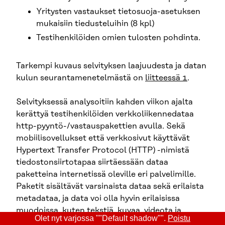
Yritysten vastaukset tietosuoja-asetuksen
mukaisiin tiedusteluihin (8 kpl)
Testihenkilöiden omien tulosten pohdinta.
Tarkempi kuvaus selvityksen laajuudesta ja datan
kulun seurantamenetelmästä on
liitteessä 1
.
Selvityksessä analysoitiin kahden viikon ajalta
kerättyä testihenkilöiden verkkoliikennedataa
http-pyyntö-/vastauspakettien avulla. Sekä
mobiilisovellukset että verkkosivut käyttävät
Hypertext Transfer Protocol (HTTP) -nimistä
tiedostonsiirtotapaa siirtäessään dataa
paketteina internetissä oleville eri palvelimille.
Paketit sisältävät varsinaista dataa sekä erilaista
metadataa, ja data voi olla hyvin erilaisissa
muodoissa, kuten tekstiä, kuvaa, videota ja
Olet nyt varjossa ""Default shadow"".
Poistu
javascript-ohjelmia.