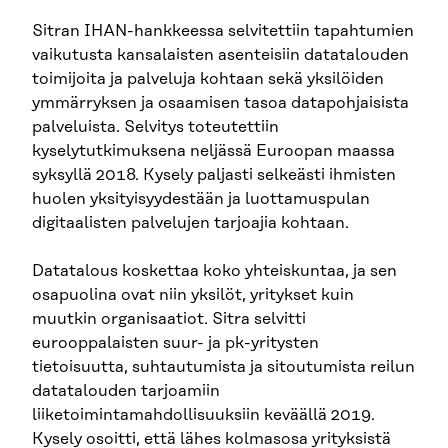
Sitran IHAN-hankkeessa selvitettiin tapahtumien
vaikutusta kansalaisten asenteisiin datatalouden
toimijoita ja palveluja kohtaan sekä yksilöiden
ymmärryksen ja osaamisen tasoa datapohjaisista
palveluista. Selvitys toteutettiin
kyselytutkimuksena neljässä Euroopan maassa
syksyllä 2018. Kysely paljasti selkeästi ihmisten
huolen yksityisyydestään ja luottamuspulan
digitaalisten palvelujen tarjoajia kohtaan.
Datatalous koskettaa koko yhteiskuntaa, ja sen
osapuolina ovat niin yksilöt, yritykset kuin
muutkin organisaatiot. Sitra selvitti
eurooppalaisten suur- ja pk-yritysten
tietoisuutta, suhtautumista ja sitoutumista reilun
datatalouden tarjoamiin
liiketoimintamahdollisuuksiin keväällä 2019.
Kysely osoitti, että lähes kolmasosa yrityksistä