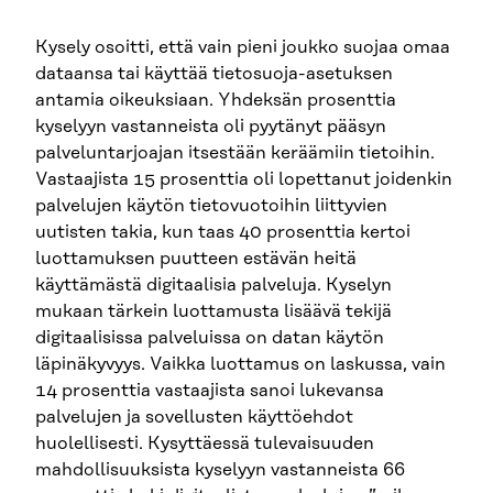
Kysely osoitti, että vain pieni joukko suojaa omaa
dataansa tai käyttää tietosuoja-asetuksen
antamia oikeuksiaan. Yhdeksän prosenttia
kyselyyn vastanneista oli pyytänyt pääsyn
palveluntarjoajan itsestään keräämiin tietoihin.
Vastaajista 15 prosenttia oli lopettanut joidenkin
palvelujen käytön tietovuotoihin liittyvien
uutisten takia, kun taas 40 prosenttia kertoi
luottamuksen puutteen estävän heitä
käyttämästä digitaalisia palveluja. Kyselyn
mukaan tärkein luottamusta lisäävä tekijä
digitaalisissa palveluissa on datan käytön
läpinäkyvyys. Vaikka luottamus on laskussa, vain
14 prosenttia vastaajista sanoi lukevansa
palvelujen ja sovellusten käyttöehdot
huolellisesti. Kysyttäessä tulevaisuuden
mahdollisuuksista kyselyyn vastanneista 66