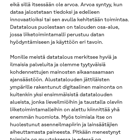
eikä sillä itsessään ole arvoa. Arvoa syntyy, kun
dataa jalostetaan tiedoksi ja edelleen
innovaatioiksi tai sen avulla kehitetään toimintaa.
Datatalous puolestaan on talouden osa-alue,
jossa liiketoimintamalli perustuu datan
hyödyntämiseen ja käyttöön eri tavoin.
Monille meistä datatalous merkitsee hyviä ja
ilmaisia palveluita ja olemme tyytyväisiä
kohdennettujen mainosten aikaansaamaan
ajansäästöön. Alustatalouden jättiläisten
ympärille rakentunut digitaalinen mainonta on
kuitenkin yksi ensimmäisistä datatalouden
alueista, jonka lieveilmiöihin ja taustalla oleviin
liiketoimintamalleihin on alettu kiinnittää yhä
enemmän huomiota. Myös toimiala itse on
huolestunut asenneilmapiirin ja lainsäätäjien
aiheuttamasta paineesta. Pitkään menestynyt
toimiala on muutoksessa ja edessä on