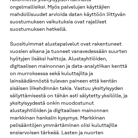
ongelmallisiksi. Myös palvelujen käyttäjien
mahdollisuudet arvioida datan käyttöön liittyvän
suostumuksen vaikutuksia ovat rajalliset
suostumuksen hetkellä.
Suosituimmat alustapalvelut ovat rakentuneet
vuosien aikana ja tuoneet vanavedessään suurten
hyötyjen lisäksi haittoja. Alustayhtiöiden,
digitaalisen mainonnan ja data-analytiikan kenttä
on murroksessa sekä kuluttajilta ja
lainsäädännöstä tulevan paineen että kentän
sisäisen liikehdinnän takia. Vastuu yksityisyyden
säilyttämisestä on tähän asti sälytetty yksilölle, ja
yksityisyydestä onkin muodostunut
alustayhtiöiden ja digitaalisen mainonnan
markkinan hankalin kysymys. Markkinan
pelisääntöjen ymmärtäminen olisi kuluttajille
ensiarvoisen tärkeää. Lasten ja nuorten