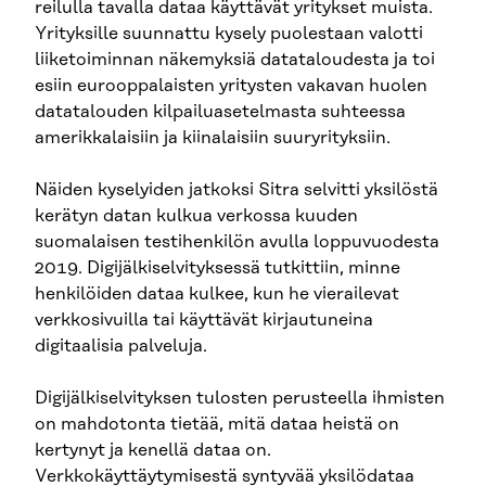
reilulla tavalla dataa käyttävät yritykset muista.
Yrityksille suunnattu kysely puolestaan valotti
liiketoiminnan näkemyksiä datataloudesta ja toi
esiin eurooppalaisten yritysten vakavan huolen
datatalouden kilpailuasetelmasta suhteessa
amerikkalaisiin ja kiinalaisiin suuryrityksiin.
Näiden kyselyiden jatkoksi Sitra selvitti yksilöstä
kerätyn datan kulkua verkossa kuuden
suomalaisen testihenkilön avulla loppuvuodesta
2019. Digijälkiselvityksessä tutkittiin, minne
henkilöiden dataa kulkee, kun he vierailevat
verkkosivuilla tai käyttävät kirjautuneina
digitaalisia palveluja.
Digijälkiselvityksen tulosten perusteella ihmisten
on mahdotonta tietää, mitä dataa heistä on
kertynyt ja kenellä dataa on.
Verkkokäyttäytymisestä syntyvää yksilödataa