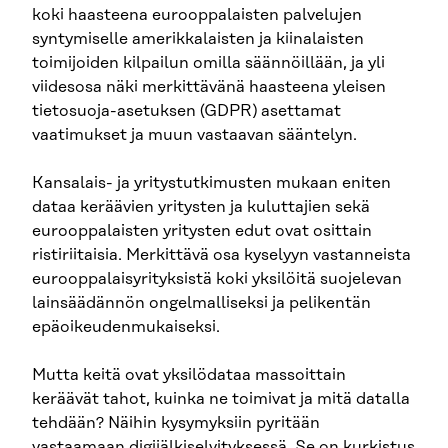
koki haasteena eurooppalaisten palvelujen
syntymiselle amerikkalaisten ja kiinalaisten
toimijoiden kilpailun omilla säännöillään, ja yli
viidesosa näki merkittävänä haasteena yleisen
tietosuoja-asetuksen (GDPR) asettamat
vaatimukset ja muun vastaavan sääntelyn.
Kansalais- ja yritystutkimusten mukaan eniten
dataa keräävien yritysten ja kuluttajien sekä
eurooppalaisten yritysten edut ovat osittain
ristiriitaisia. Merkittävä osa kyselyyn vastanneista
eurooppalaisyrityksistä koki yksilöitä suojelevan
lainsäädännön ongelmalliseksi ja pelikentän
epäoikeudenmukaiseksi.
Mutta keitä ovat yksilödataa massoittain
keräävät tahot, kuinka ne toimivat ja mitä datalla
tehdään? Näihin kysymyksiin pyritään
vastaamaan digijälkiselvityksessä. Se on kurkistus