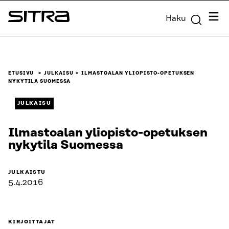
Siirry
Valik
Haku
suoraan
Sitra
sisältöön
↓
ETUSIVU
JULKAISU
ILMASTOALAN YLIOPISTO-OPETUKSEN
NYKYTILA SUOMESSA
JULKAISU
Ilmastoalan yliopisto-opetuksen
nykytila Suomessa
JULKAISTU
5.4.2016
KIRJOITTAJAT