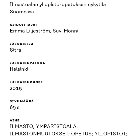
Ilmastoalan yliopisto-opetuksen nykytila
Suomessa
KIRJOITTAJAT
Emma Liljeström, Suvi Monni
JULKAISIJA
Sitra
JULKAISUPAIKKA
Helsinki
JULKAISUVUOSI
2015
SIVUMÄÄRÄ
69 s.
AIHE
ILMASTO; YMPÄRISTÖALA;
ILMASTONMUUTOKSET; OPETUS; YLIOPISTOT;