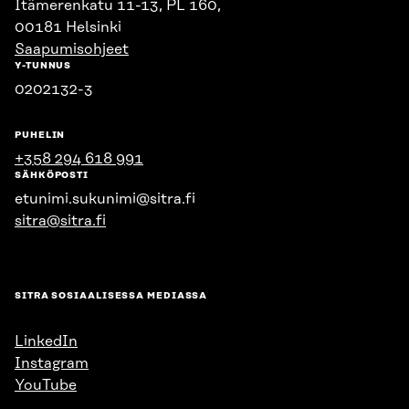
Itämerenkatu 11-13, PL 160,
00181 Helsinki
Saapumisohjeet
Y-TUNNUS
0202132-3
PUHELIN
+358 294 618 991
SÄHKÖPOSTI
etunimi.sukunimi@sitra.fi
sitra@sitra.fi
SITRA SOSIAALISESSA MEDIASSA
LinkedIn
Instagram
YouTube