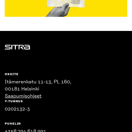
Sitra
OSOITE
Itämerenkatu 11-13, PL 160,
00181 Helsinki
Saapumisohjeet
Y-TUNNUS
0202132-3
PUHELIN
+358 294 618 991