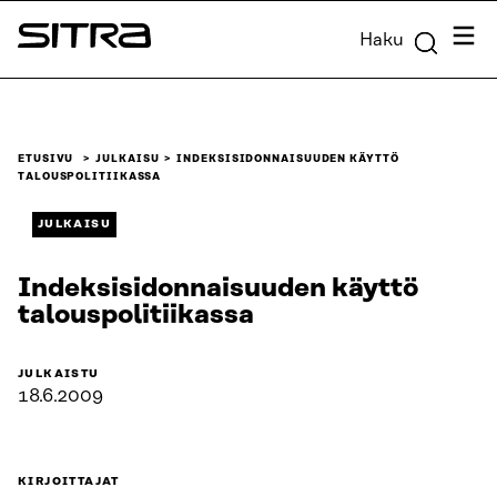
Siirry
Valik
Haku
suoraan
Sitra
sisältöön
↓
ETUSIVU
JULKAISU
INDEKSISIDONNAISUUDEN KÄYTTÖ
TALOUSPOLITIIKASSA
JULKAISU
Indeksisidonnaisuuden käyttö
talouspolitiikassa
JULKAISTU
18.6.2009
KIRJOITTAJAT