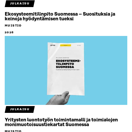
JULKAISU
Ekosysteemitilinpito Suomessa – Suosituksia ja
keinoja hyödyntämisen tueksi
MUISTIO
2026
JULKAISU
Yritysten luontotyön toimintamalli ja toimialojen
monimuotoisuustiekartat Suomessa
MUISTIO