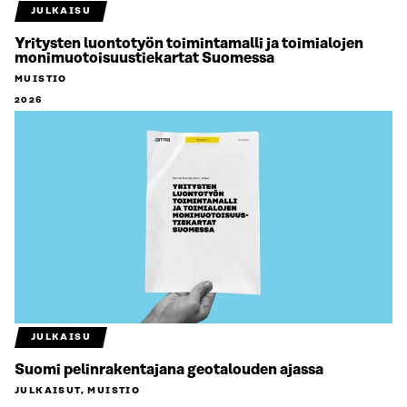
JULKAISU
Yritysten luontotyön toimintamalli ja toimialojen
monimuotoisuustiekartat Suomessa
MUISTIO
2026
JULKAISU
Suomi pelinrakentajana geotalouden ajassa
JULKAISUT, MUISTIO