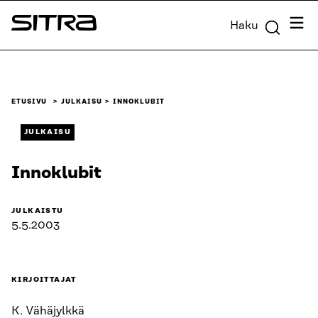
Siirry
Valik
Haku
suoraan
Sitra
sisältöön
↓
ETUSIVU
JULKAISU
INNOKLUBIT
JULKAISU
Innoklubit
JULKAISTU
5.5.2003
KIRJOITTAJAT
K. Vähäjylkkä