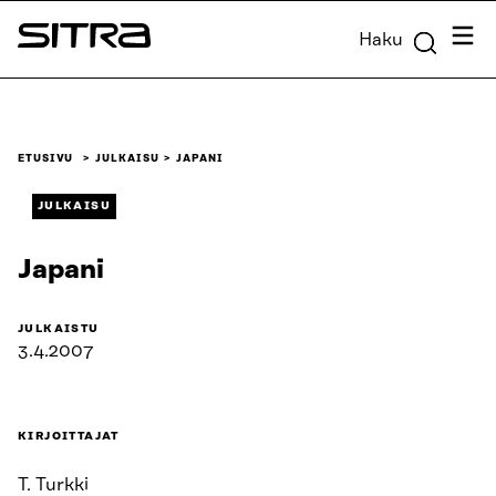
Siirry
Valik
Haku
suoraan
Sitra
sisältöön
↓
ETUSIVU
JULKAISU
JAPANI
JULKAISU
Japani
JULKAISTU
3.4.2007
KIRJOITTAJAT
T. Turkki