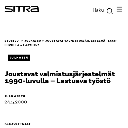
Siirry
Valik
Haku
suoraan
Sitra
sisältöön
↓
ETUSIVU
JULKAISU
JOUSTAVAT VALMISTUSJÄRJESTELMÄT 1990-
LUVULLA – LASTUAVA…
JULKAISU
Joustavat valmistusjärjestelmät
1990-luvulla – Lastuava työstö
JULKAISTU
24.5.2000
KIRJOITTAJAT