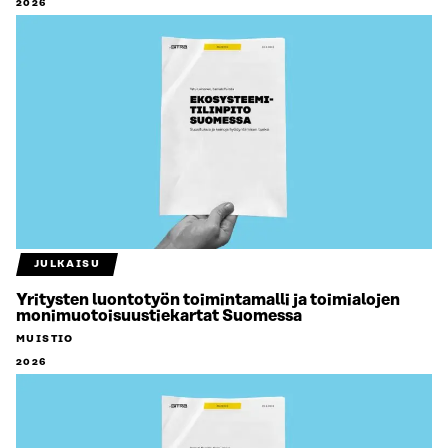
2026
JULKAISU
Yritysten luontotyön toimintamalli ja toimialojen
monimuotoisuustiekartat Suomessa
MUISTIO
2026