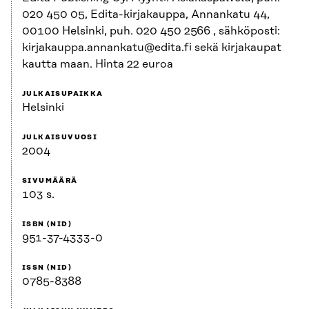
020 450 05, Edita-kirjakauppa, Annankatu 44,
00100 Helsinki, puh. 020 450 2566 , sähköposti:
kirjakauppa.annankatu@edita.fi sekä kirjakaupat
kautta maan. Hinta 22 euroa
JULKAISUPAIKKA
Helsinki
JULKAISUVUOSI
2004
SIVUMÄÄRÄ
103 s.
ISBN (NID)
951-37-4333-0
ISSN (NID)
0785-8388