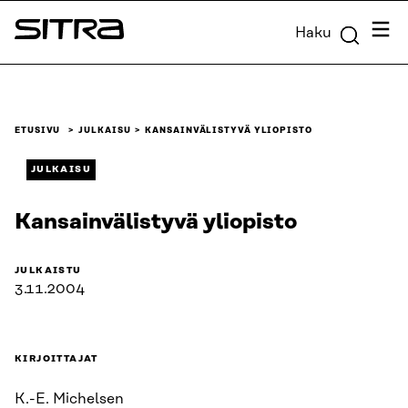
Siirry
Valik
Haku
suoraan
Sitra
sisältöön
↓
ETUSIVU
JULKAISU
KANSAINVÄLISTYVÄ YLIOPISTO
JULKAISU
Kansainvälistyvä yliopisto
JULKAISTU
3.11.2004
KIRJOITTAJAT
K.-E. Michelsen