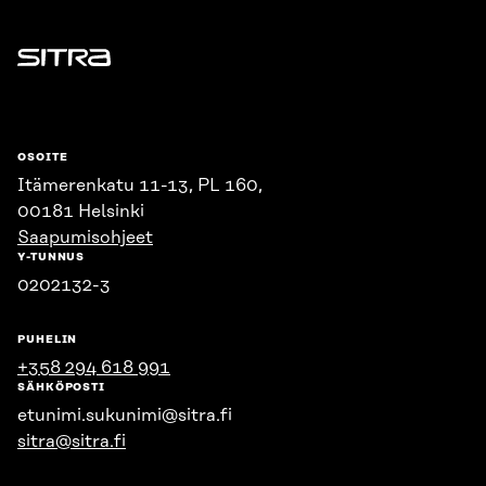
Sitra
OSOITE
Itämerenkatu 11-13, PL 160,
00181 Helsinki
Saapumisohjeet
Y-TUNNUS
0202132-3
PUHELIN
+358 294 618 991
SÄHKÖPOSTI
etunimi.sukunimi@sitra.fi
sitra@sitra.fi