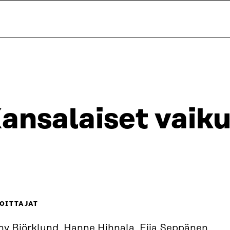
ansalaiset vaiku
OITTAJAT
ny Björklund, Hanne Hihnala, Eija Seppänen