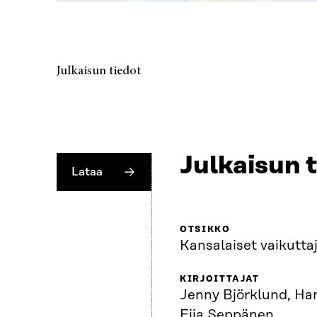
Julkaisun tiedot
Julkaisun 
Lataa
OTSIKKO
Kansalaiset vaikutta
KIRJOITTAJAT
Jenny Björklund, Ha
Eija Seppänen