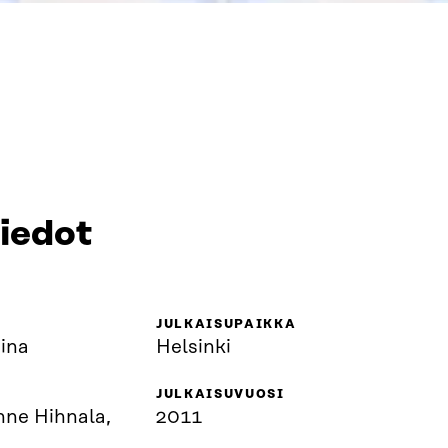
tiedot
JULKAISUPAIKKA
jina
Helsinki
JULKAISUVUOSI
nne Hihnala,
2011