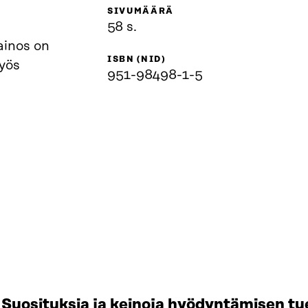
SIVUMÄÄRÄ
58 s.
ainos on
ISBN (NID)
yös
951-98498-1-5
Suosituksia ja keinoja hyödyntämisen tu