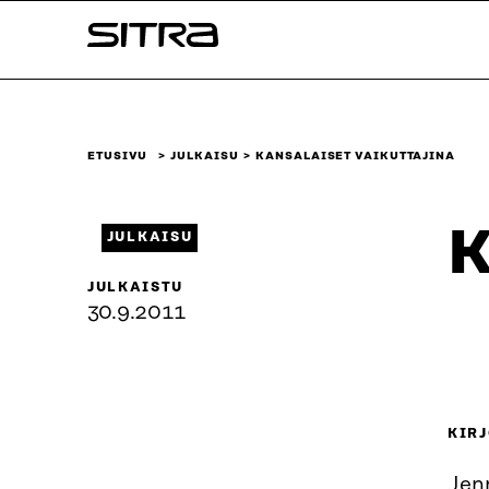
Siirry
Sitra
suoraan
sisältöön
↓
ETUSIVU
JULKAISU
KANSALAISET VAIKUTTAJINA
K
JULKAISU
JULKAISTU
30.9.2011
KIRJ
Jen