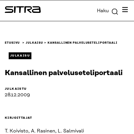
Siirry
Valik
Haku
suoraan
Sitra
sisältöön
↓
ETUSIVU
JULKAISU
KANSALLINEN PALVELUSETELIPORTAALI
JULKAISU
Kansallinen palveluseteliportaali
JULKAISTU
28.12.2009
KIRJOITTAJAT
T. Koivisto, A. Rasinen, L. Salmivali