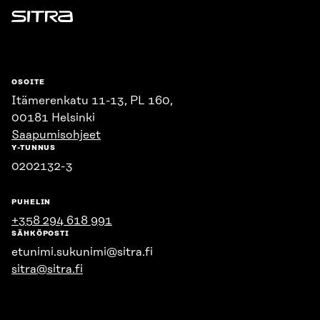
Sitra
OSOITE
Itämerenkatu 11-13, PL 160,
00181 Helsinki
Saapumisohjeet
Y-TUNNUS
0202132-3
PUHELIN
+358 294 618 991
SÄHKÖPOSTI
etunimi.sukunimi@sitra.fi
sitra@sitra.fi