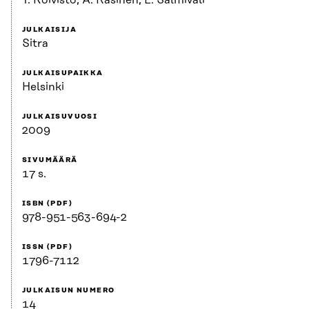
T. Koivisto, A. Rasinen, L. Salmivali
JULKAISIJA
Sitra
JULKAISUPAIKKA
Helsinki
JULKAISUVUOSI
2009
SIVUMÄÄRÄ
17 s.
ISBN (PDF)
978-951-563-694-2
ISSN (PDF)
1796-7112
JULKAISUN NUMERO
14