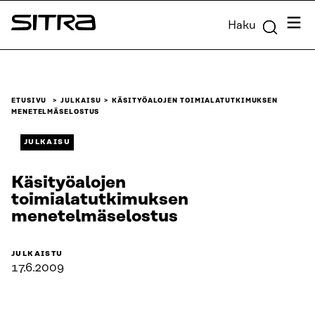
Siirry
Valik
Haku
suoraan
Sitra
sisältöön
↓
ETUSIVU
JULKAISU
KÄSITYÖALOJEN TOIMIALATUTKIMUKSEN
MENETELMÄSELOSTUS
JULKAISU
Käsityöalojen
toimialatutkimuksen
menetelmäselostus
JULKAISTU
17.6.2009