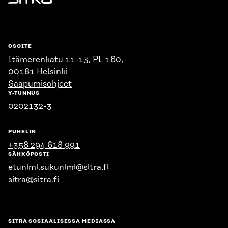
Sitra
OSOITE
Itämerenkatu 11-13, PL 160,
00181 Helsinki
Saapumisohjeet
Y-TUNNUS
0202132-3
PUHELIN
+358 294 618 991
SÄHKÖPOSTI
etunimi.sukunimi@sitra.fi
sitra@sitra.fi
SITRA SOSIAALISESSA MEDIASSA