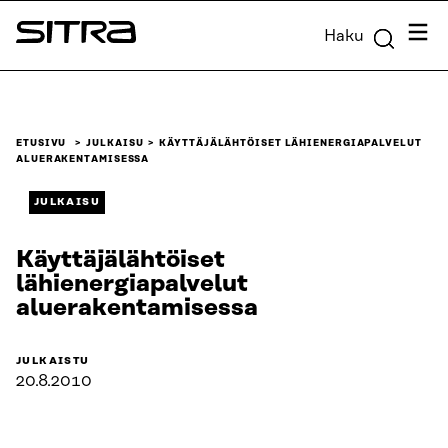
Siirry
Valik
Haku
suoraan
Sitra
sisältöön
↓
ETUSIVU
JULKAISU
KÄYTTÄJÄLÄHTÖISET LÄHIENERGIAPALVELUT
ALUERAKENTAMISESSA
JULKAISU
Käyttäjälähtöiset
lähienergiapalvelut
aluerakentamisessa
JULKAISTU
20.8.2010