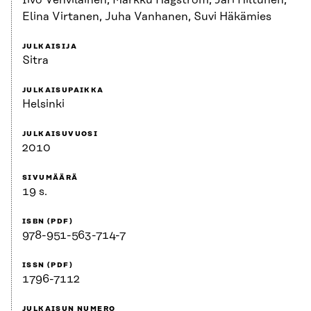
Iivo Vehviläinen, Markku Hagström, Jari Hiltunen,
Elina Virtanen, Juha Vanhanen, Suvi Häkämies
JULKAISIJA
Sitra
JULKAISUPAIKKA
Helsinki
JULKAISUVUOSI
2010
SIVUMÄÄRÄ
19 s.
ISBN (PDF)
978-951-563-714-7
ISSN (PDF)
1796-7112
JULKAISUN NUMERO