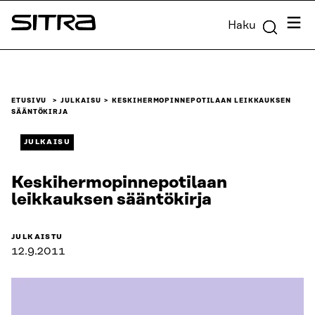
Siirry
Valik
Haku
suoraan
Sitra
sisältöön
↓
ETUSIVU
JULKAISU
KESKIHERMOPINNEPOTILAAN LEIKKAUKSEN
SÄÄNTÖKIRJA
JULKAISU
Keskihermopinnepotilaan
leikkauksen sääntökirja
JULKAISTU
12.9.2011