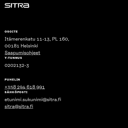
Sitra
OSOITE
Itämerenkatu 11-13, PL 160,
00181 Helsinki
Saapumisohjeet
Y-TUNNUS
0202132-3
PUHELIN
+358 294 618 991
SÄHKÖPOSTI
etunimi.sukunimi@sitra.fi
sitra@sitra.fi