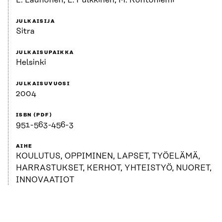
L. Launonen, L. Pulkkinen, M. Kontoniemi
JULKAISIJA
Sitra
JULKAISUPAIKKA
Helsinki
JULKAISUVUOSI
2004
ISBN (PDF)
951-563-456-3
AIHE
KOULUTUS, OPPIMINEN, LAPSET, TYÖELÄMÄ,
HARRASTUKSET, KERHOT, YHTEISTYÖ, NUORET,
INNOVAATIOT