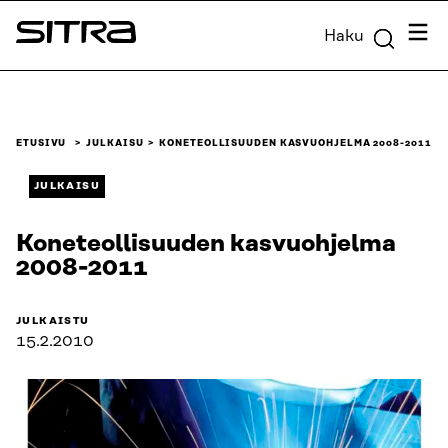
Siirry
Valik
Haku
suoraan
Sitra
sisältöön
↓
ETUSIVU
JULKAISU
KONETEOLLISUUDEN KASVUOHJELMA 2008-2011
JULKAISU
Koneteollisuuden kasvuohjelma
2008-2011
JULKAISTU
15.2.2010