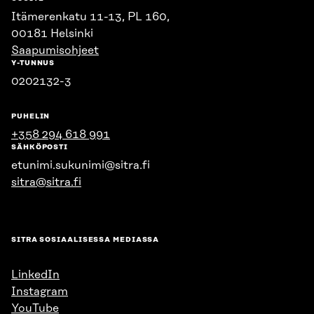
Itämerenkatu 11-13, PL 160,
00181 Helsinki
Saapumisohjeet
Y-TUNNUS
0202132-3
PUHELIN
+358 294 618 991
SÄHKÖPOSTI
etunimi.sukunimi@sitra.fi
sitra@sitra.fi
SITRA SOSIAALISESSA MEDIASSA
LinkedIn
Instagram
YouTube