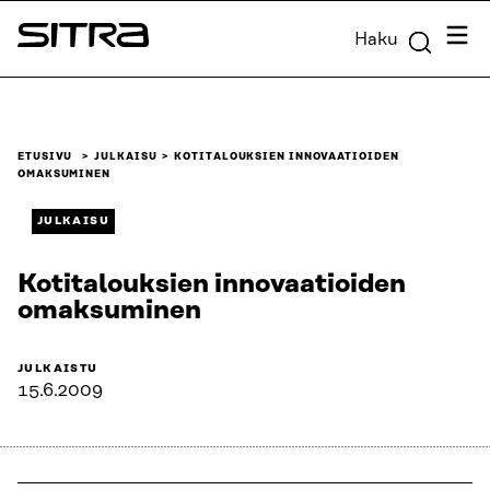
Siirry
Valik
Haku
suoraan
Sitra
sisältöön
↓
ETUSIVU
JULKAISU
KOTITALOUKSIEN INNOVAATIOIDEN
OMAKSUMINEN
JULKAISU
Kotitalouksien innovaatioiden
omaksuminen
JULKAISTU
15.6.2009