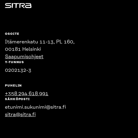
Sitra
OSOITE
Itämerenkatu 11-13, PL 160,
00181 Helsinki
Saapumisohjeet
Y-TUNNUS
0202132-3
PUHELIN
+358 294 618 991
SÄHKÖPOSTI
etunimi.sukunimi@sitra.fi
sitra@sitra.fi