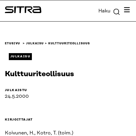
Siirry
Valik
Haku
suoraan
Sitra
sisältöön
↓
ETUSIVU
JULKAISU
KULTTUURITEOLLISUUS
JULKAISU
Kulttuuriteollisuus
JULKAISTU
24.5.2000
KIRJOITTAJAT
Koivunen, H., Kotro, T. (toim.)