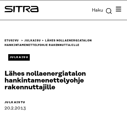
Siirry
Valik
Haku
suoraan
Sitra
sisältöön
↓
ETUSIVU
JULKAISU
LÄHES NOLLAENERGIATALON
HANKINTAMENETTELYOHJE RAKENNUTTAJILLE
JULKAISU
Lähes nollaenergiatalon
hankintamenettelyohje
rakennuttajille
JULKAISTU
20.2.2013