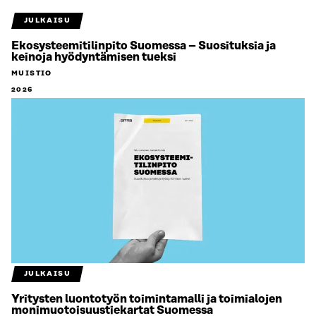
JULKAISU
Ekosysteemitilinpito Suomessa – Suosituksia ja
keinoja hyödyntämisen tueksi
MUISTIO
2026
JULKAISU
Yritysten luontotyön toimintamalli ja toimialojen
monimuotoisuustiekartat Suomessa