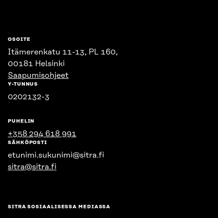
OSOITE
Itämerenkatu 11-13, PL 160,
00181 Helsinki
Saapumisohjeet
Y-TUNNUS
0202132-3
PUHELIN
+358 294 618 991
SÄHKÖPOSTI
etunimi.sukunimi@sitra.fi
sitra@sitra.fi
SITRA SOSIAALISESSA MEDIASSA