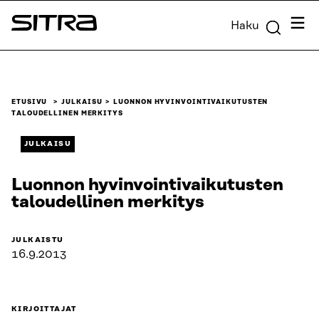
Siirry
Valik
Haku
suoraan
Sitra
sisältöön
↓
ETUSIVU
JULKAISU
LUONNON HYVINVOINTIVAIKUTUSTEN
TALOUDELLINEN MERKITYS
JULKAISU
Luonnon hyvinvointivaikutusten
taloudellinen merkitys
JULKAISTU
16.9.2013
KIRJOITTAJAT