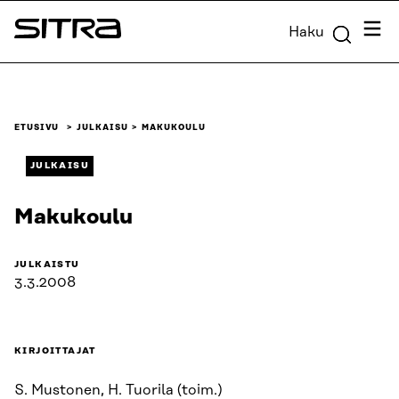
Siirry
Valik
Haku
suoraan
Sitra
sisältöön
↓
ETUSIVU
JULKAISU
MAKUKOULU
JULKAISU
Makukoulu
JULKAISTU
3.3.2008
KIRJOITTAJAT
S. Mustonen, H. Tuorila (toim.)