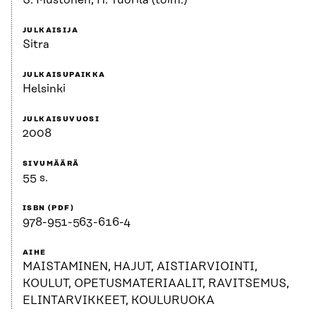
S. Mustonen, H. Tuorila (toim.)
JULKAISIJA
Sitra
JULKAISUPAIKKA
Helsinki
JULKAISUVUOSI
2008
SIVUMÄÄRÄ
55 s.
ISBN (PDF)
978-951-563-616-4
AIHE
MAISTAMINEN, HAJUT, AISTIARVIOINTI,
KOULUT, OPETUSMATERIAALIT, RAVITSEMUS,
ELINTARVIKKEET, KOULURUOKA