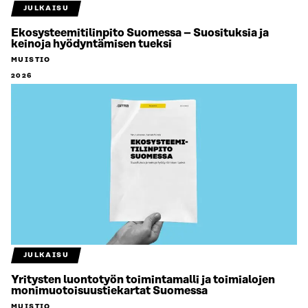
JULKAISU
Ekosysteemitilinpito Suomessa – Suosituksia ja
keinoja hyödyntämisen tueksi
MUISTIO
2026
JULKAISU
Yritysten luontotyön toimintamalli ja toimialojen
monimuotoisuustiekartat Suomessa
MUISTIO