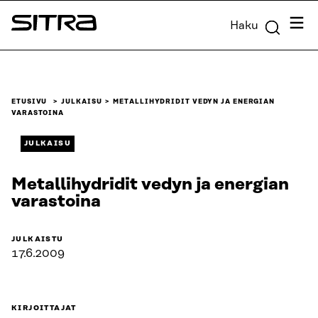
Siirry
Valik
Haku
suoraan
Sitra
sisältöön
↓
ETUSIVU
JULKAISU
METALLIHYDRIDIT VEDYN JA ENERGIAN
VARASTOINA
JULKAISU
Metallihydridit vedyn ja energian
varastoina
JULKAISTU
17.6.2009
KIRJOITTAJAT