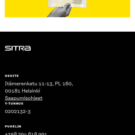
Sitra
OSOITE
Itämerenkatu 11-13, PL 160,
00181 Helsinki
Saapumisohjeet
Y-TUNNUS
0202132-3
PUHELIN
+358 294 618 991