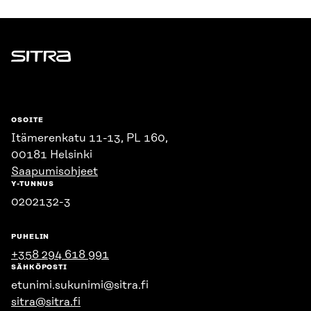
Sitra
OSOITE
Itämerenkatu 11-13, PL 160,
00181 Helsinki
Saapumisohjeet
Y-TUNNUS
0202132-3
PUHELIN
+358 294 618 991
SÄHKÖPOSTI
etunimi.sukunimi@sitra.fi
sitra@sitra.fi