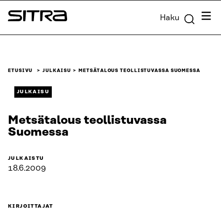
Siirry
Valik
Haku
suoraan
Sitra
sisältöön
↓
ETUSIVU
JULKAISU
METSÄTALOUS TEOLLISTUVASSA SUOMESSA
JULKAISU
Metsätalous teollistuvassa
Suomessa
JULKAISTU
18.6.2009
KIRJOITTAJAT