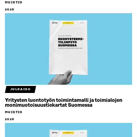
MUISTIO
2026
JULKAISU
Yritysten luontotyön toimintamalli ja toimialojen
monimuotoisuustiekartat Suomessa
MUISTIO
2026