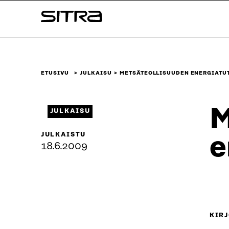
Siirry
Sitra
suoraan
sisältöön
↓
ETUSIVU
JULKAISU
METSÄTEOLLISUUDEN ENERGIATU
M
JULKAISU
JULKAISTU
e
18.6.2009
KIRJ