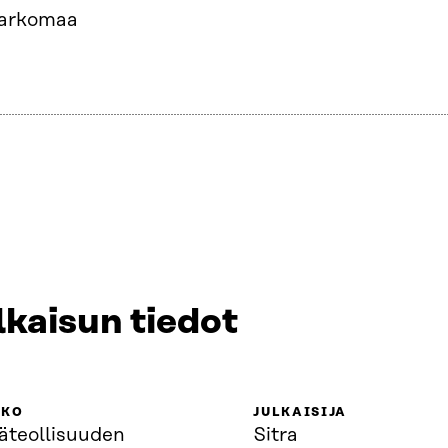
Sarkomaa
lkaisun tiedot
KKO
JULKAISIJA
äteollisuuden
Sitra