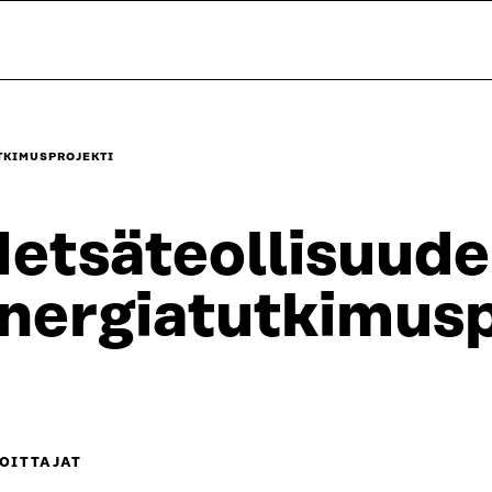
TKIMUSPROJEKTI
etsäteollisuud
nergiatutkimusp
OITTAJAT