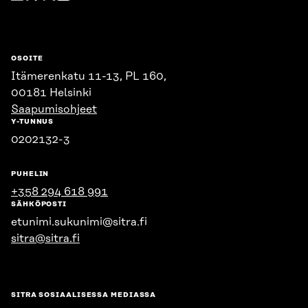
Sitra
OSOITE
Itämerenkatu 11-13, PL 160,
00181 Helsinki
Saapumisohjeet
Y-TUNNUS
0202132-3
PUHELIN
+358 294 618 991
SÄHKÖPOSTI
etunimi.sukunimi@sitra.fi
sitra@sitra.fi
SITRA SOSIAALISESSA MEDIASSA