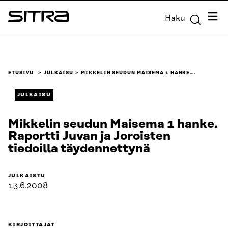
Siirry
Valik
Haku
suoraan
Sitra
sisältöön
↓
ETUSIVU
JULKAISU
MIKKELIN SEUDUN MAISEMA 1 HANKE….
JULKAISU
Mikkelin seudun Maisema 1 hanke.
Raportti Juvan ja Joroisten
tiedoilla täydennettynä
JULKAISTU
13.6.2008
KIRJOITTAJAT