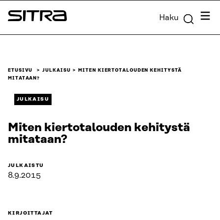
Siirry
Valik
Haku
suoraan
Sitra
sisältöön
↓
ETUSIVU
JULKAISU
MITEN KIERTOTALOUDEN KEHITYSTÄ
MITATAAN?
JULKAISU
Miten kiertotalouden kehitystä
mitataan?
JULKAISTU
8.9.2015
KIRJOITTAJAT