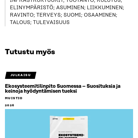
INFRASTRUKTUURIT; TUOTANTO; KULUTUS;
ELINYMPÄRISTÖ; ASUMINEN; LIIKKUMINEN;
RAVINTO; TERVEYS; SUOMI; OSAAMINEN;
TALOUS; TULEVAISUUS
Tutustu myös
JULKAISU
Ekosysteemitilinpito Suomessa – Suosituksia ja
keinoja hyödyntämisen tueksi
MUISTIO
2026