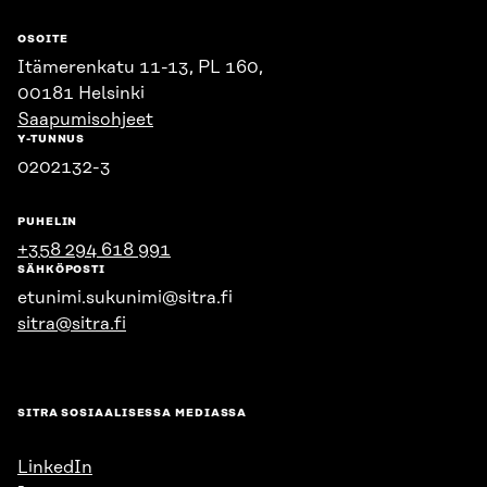
OSOITE
Itämerenkatu 11-13, PL 160,
00181 Helsinki
Saapumisohjeet
Y-TUNNUS
0202132-3
PUHELIN
+358 294 618 991
SÄHKÖPOSTI
etunimi.sukunimi@sitra.fi
sitra@sitra.fi
SITRA SOSIAALISESSA MEDIASSA
LinkedIn