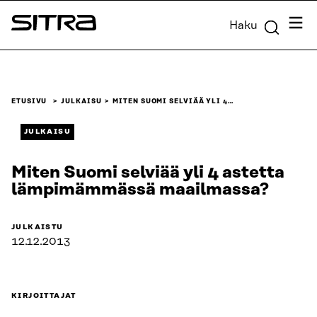
Siirry
Valik
Haku
suoraan
Sitra
sisältöön
↓
ETUSIVU
JULKAISU
MITEN SUOMI SELVIÄÄ YLI 4…
JULKAISU
Miten Suomi selviää yli 4 astetta
lämpimämmässä maailmassa?
JULKAISTU
12.12.2013
KIRJOITTAJAT