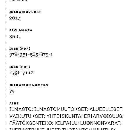
JULKAISUVUOSI
2013
SIVUMÄÄRÄ
35 s.
ISBN (PDF)
978-951-563-873-1
ISSN (PDF)
1796-7112
JULKAISUN NUMERO
74
AIHE
ILMASTO; ILMASTOMUUTOKSET; ALUEELLISET
VAIKUTUKSET; YHTEISKUNTA; ERIARVOISUUS;
PÄÄTÖKSENTEKO; KILPAILU; LUONNONVARAT;