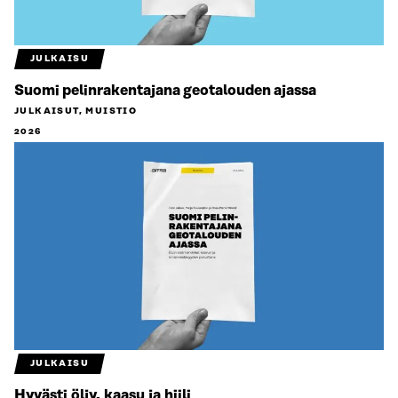
JULKAISU
Suomi pelinrakentajana geotalouden ajassa
JULKAISUT, MUISTIO
2026
JULKAISU
Hyvästi öljy, kaasu ja hiili