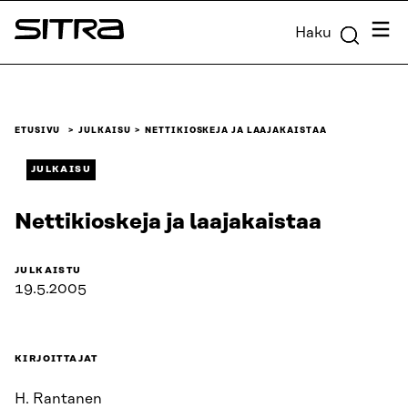
Siirry
Valik
Haku
suoraan
Sitra
sisältöön
↓
ETUSIVU
JULKAISU
NETTIKIOSKEJA JA LAAJAKAISTAA
JULKAISU
Nettikioskeja ja laajakaistaa
JULKAISTU
19.5.2005
KIRJOITTAJAT
H. Rantanen