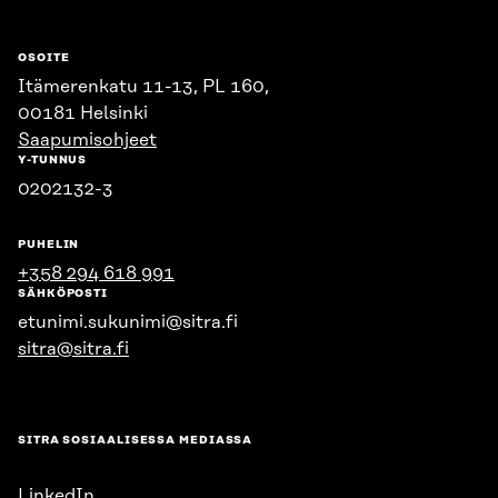
OSOITE
Itämerenkatu 11-13, PL 160,
00181 Helsinki
Saapumisohjeet
Y-TUNNUS
0202132-3
PUHELIN
+358 294 618 991
SÄHKÖPOSTI
etunimi.sukunimi@sitra.fi
sitra@sitra.fi
SITRA SOSIAALISESSA MEDIASSA
LinkedIn