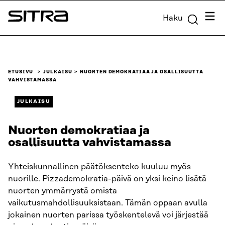
Siirry
Valik
Haku
suoraan
Sitra
sisältöön
↓
ETUSIVU
JULKAISU
NUORTEN DEMOKRATIAA JA OSALLISUUTTA
VAHVISTAMASSA
JULKAISU
Nuorten demokratiaa ja
osallisuutta vahvistamassa
Yhteiskunnallinen päätöksenteko kuuluu myös
nuorille. Pizzademokratia-päivä on yksi keino lisätä
nuorten ymmärrystä omista
vaikutusmahdollisuuksistaan. Tämän oppaan avulla
jokainen nuorten parissa työskentelevä voi järjestää