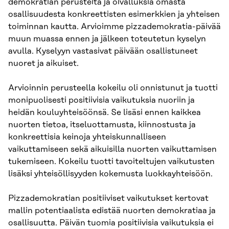
demokratian perusteita ja oivalluksia omasta
osallisuudesta konkreettisten esimerkkien ja yhteisen
toiminnan kautta. Arvioimme pizzademokratia-päivää
muun muassa ennen ja jälkeen toteutetun kyselyn
avulla. Kyselyyn vastasivat päivään osallistuneet
nuoret ja aikuiset.
Arvioinnin perusteella kokeilu oli onnistunut ja tuotti
monipuolisesti positiivisia vaikutuksia nuoriin ja
heidän kouluyhteisöönsä. Se lisäsi ennen kaikkea
nuorten tietoa, itseluottamusta, kiinnostusta ja
konkreettisia keinoja yhteiskunnalliseen
vaikuttamiseen sekä aikuisilla nuorten vaikuttamisen
tukemiseen. Kokeilu tuotti tavoiteltujen vaikutusten
lisäksi yhteisöllisyyden kokemusta luokkayhteisöön.
Pizzademokratian positiiviset vaikutukset kertovat
mallin potentiaalista edistää nuorten demokratiaa ja
osallisuutta. Päivän tuomia positiivisia vaikutuksia ei