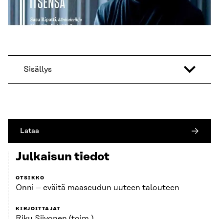
Sisällys
Lataa
Julkaisun tiedot
OTSIKKO
Onni – eväitä maaseudun uuteen talouteen
KIRJOITTAJAT
Riku Siivonen (toim.)