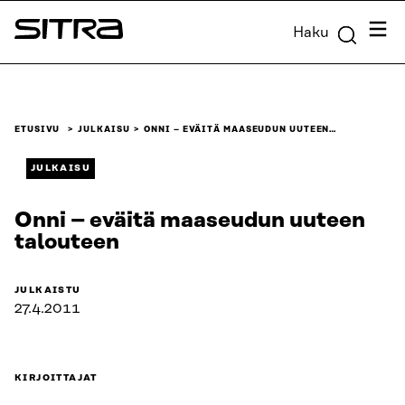
Siirry
Valik
Haku
suoraan
Sitra
sisältöön
↓
ETUSIVU
JULKAISU
ONNI – EVÄITÄ MAASEUDUN UUTEEN…
JULKAISU
Onni – eväitä maaseudun uuteen
talouteen
JULKAISTU
27.4.2011
KIRJOITTAJAT