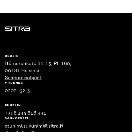
Sitra
OSOITE
Itämerenkatu 11-13, PL 160,
00181 Helsinki
Saapumisohjeet
Y-TUNNUS
0202132-3
PUHELIN
+358 294 618 991
SÄHKÖPOSTI
etunimi.sukunimi@sitra.fi