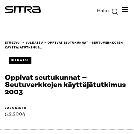
Siirry
Valik
Haku
suoraan
Sitra
sisältöön
↓
ETUSIVU
JULKAISU
OPPIVAT SEUTUKUNNAT – SEUTUVERKKOJEN
KÄYTTÄJÄTUTKIMUS…
JULKAISU
Oppivat seutukunnat –
Seutuverkkojen käyttäjätutkimus
2003
JULKAISTU
5.2.2004