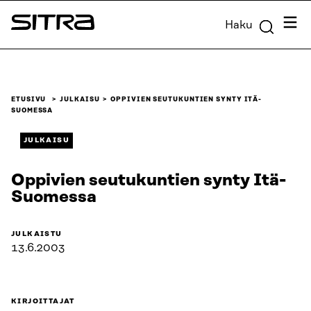
Siirry
Valik
Haku
suoraan
Sitra
sisältöön
↓
ETUSIVU
JULKAISU
OPPIVIEN SEUTUKUNTIEN SYNTY ITÄ-
SUOMESSA
JULKAISU
Oppivien seutukuntien synty Itä-
Suomessa
JULKAISTU
13.6.2003
KIRJOITTAJAT