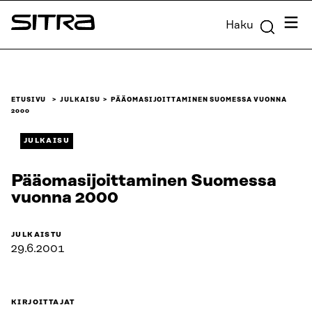
Siirry
Valik
Haku
suoraan
Sitra
sisältöön
↓
ETUSIVU
JULKAISU
PÄÄOMASIJOITTAMINEN SUOMESSA VUONNA
2000
JULKAISU
Pääomasijoittaminen Suomessa
vuonna 2000
JULKAISTU
29.6.2001
KIRJOITTAJAT