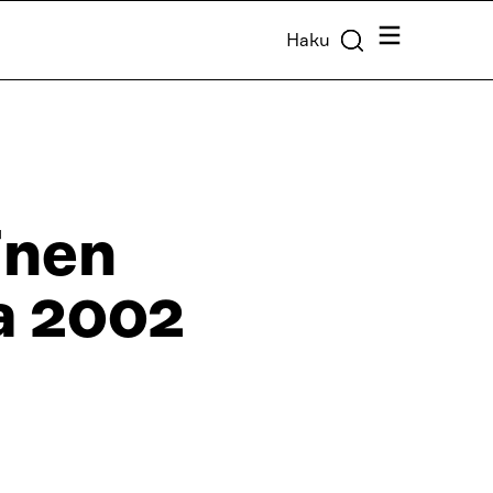
Valikko
Haku
inen
a 2002