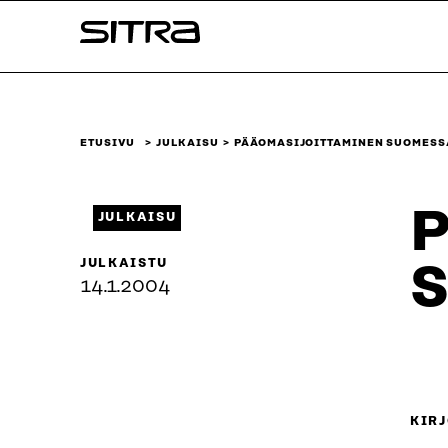
Siirry
Sitra
suoraan
sisältöön
↓
ETUSIVU
JULKAISU
PÄÄOMASIJOITTAMINEN SUOMESS
P
JULKAISU
JULKAISTU
S
14.1.2004
KIRJ