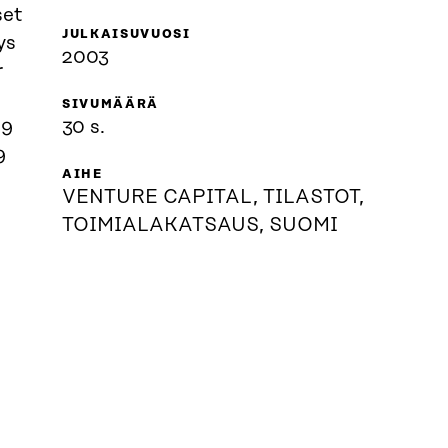
set
JULKAISUVUOSI
ys
2003
r
SIVUMÄÄRÄ
 9
30 s.
9
AIHE
VENTURE CAPITAL, TILASTOT,
TOIMIALAKATSAUS, SUOMI