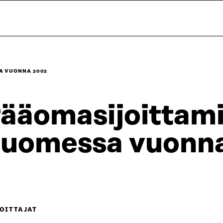
A VUONNA 2002
ääomasijoittam
uomessa vuonn
OITTAJAT