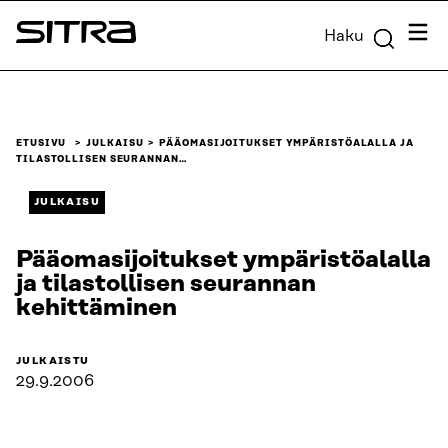
Siirry
Valik
Haku
suoraan
Sitra
sisältöön
↓
ETUSIVU
JULKAISU
PÄÄOMASIJOITUKSET YMPÄRISTÖALALLA JA
TILASTOLLISEN SEURANNAN…
JULKAISU
Pääomasijoitukset ympäristöalalla
ja tilastollisen seurannan
kehittäminen
JULKAISTU
29.9.2006