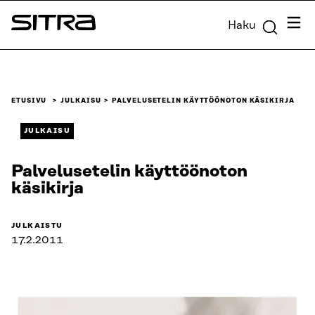
Siirry
Valik
Haku
suoraan
Sitra
sisältöön
↓
ETUSIVU
JULKAISU
PALVELUSETELIN KÄYTTÖÖNOTON KÄSIKIRJA
JULKAISU
Palvelusetelin käyttöönoton
käsikirja
JULKAISTU
17.2.2011