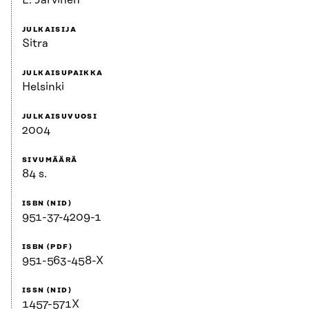
L. Järvinen
JULKAISIJA
Sitra
JULKAISUPAIKKA
Helsinki
JULKAISUVUOSI
2004
SIVUMÄÄRÄ
84 s.
ISBN (NID)
951-37-4209-1
ISBN (PDF)
951-563-458-X
ISSN (NID)
1457-571X