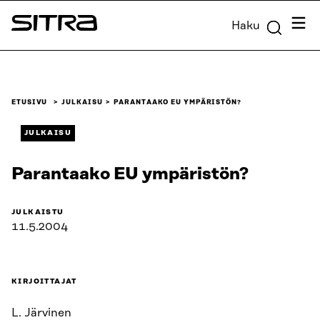
Siirry
Valik
Haku
suoraan
Sitra
sisältöön
↓
ETUSIVU
JULKAISU
PARANTAAKO EU YMPÄRISTÖN?
JULKAISU
Parantaako EU ympäristön?
JULKAISTU
11.5.2004
KIRJOITTAJAT
L. Järvinen