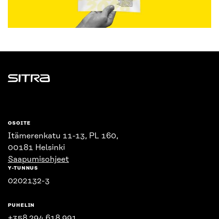
Sitra
OSOITE
Itämerenkatu 11-13, PL 160,
00181 Helsinki
Saapumisohjeet
Y-TUNNUS
0202132-3
PUHELIN
+358 294 618 991