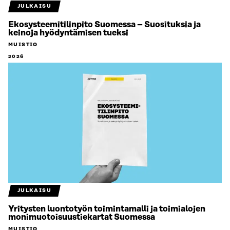
JULKAISU
Ekosysteemitilinpito Suomessa – Suosituksia ja
keinoja hyödyntämisen tueksi
MUISTIO
2026
JULKAISU
Yritysten luontotyön toimintamalli ja toimialojen
monimuotoisuustiekartat Suomessa
MUISTIO