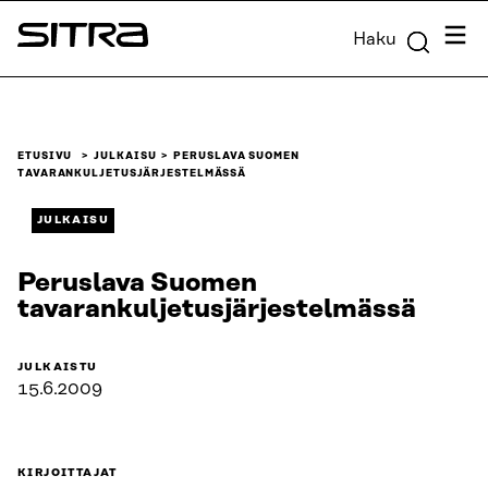
Siirry
Valik
Haku
suoraan
Sitra
sisältöön
↓
ETUSIVU
JULKAISU
PERUSLAVA SUOMEN
TAVARANKULJETUSJÄRJESTELMÄSSÄ
JULKAISU
Peruslava Suomen
tavarankuljetusjärjestelmässä
JULKAISTU
15.6.2009
KIRJOITTAJAT