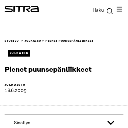
Siirry
Valik
Haku
suoraan
Sitra
sisältöön
↓
ETUSIVU
JULKAISU
PIENET PUUNSEPÄNLIIKKEET
JULKAISU
Pienet puunsepänliikkeet
JULKAISTU
18.6.2009
Sisällys