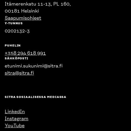
Itämerenkatu 11-13, PL 160,
00181 Helsinki
Saapumisohjeet
Y-TUNNUS
0202132-3
PUHELIN
+358 294 618 991
SÄHKÖPOSTI
etunimi.sukunimi@sitra.fi
sitra@sitra.fi
SITRA SOSIAALISESSA MEDIASSA
LinkedIn
Instagram
YouTube