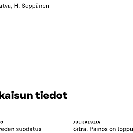
Hatva, H. Seppänen
kaisun tiedot
KO
JULKAISIJA
veden suodatus
Sitra. Painos on loppu