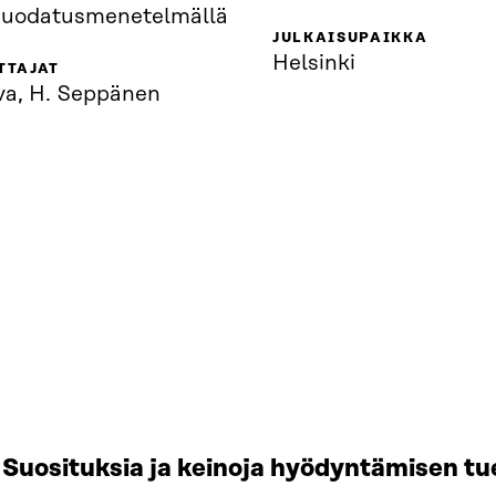
suodatusmenetelmällä
JULKAISUPAIKKA
Helsinki
TTAJAT
va, H. Seppänen
Suosituksia ja keinoja hyödyntämisen tu