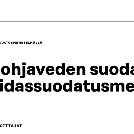
ODATUSMENETELMÄLLÄ
ohjaveden suod
idassuodatusme
OITTAJAT