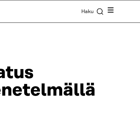
Valikko
Haku
atus
netelmällä