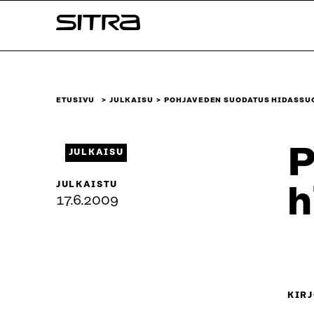
Siirry
Sitra
suoraan
sisältöön
↓
ETUSIVU
JULKAISU
POHJAVEDEN SUODATUS HIDASSU
P
JULKAISU
JULKAISTU
h
17.6.2009
KIRJ