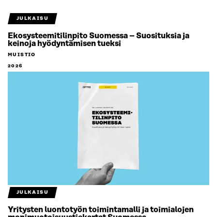
JULKAISU
Ekosysteemitilinpito Suomessa – Suosituksia ja
keinoja hyödyntämisen tueksi
MUISTIO
2026
JULKAISU
Yritysten luontotyön toimintamalli ja toimialojen