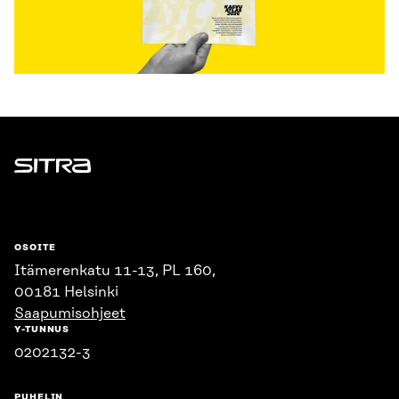
Sitra
OSOITE
Itämerenkatu 11-13, PL 160,
00181 Helsinki
Saapumisohjeet
Y-TUNNUS
0202132-3
PUHELIN