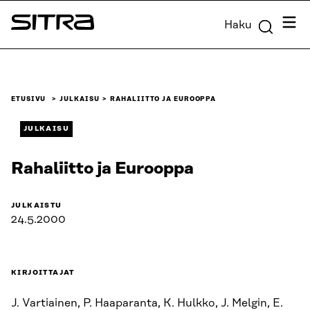
Siirry
Valik
Haku
suoraan
Sitra
sisältöön
↓
ETUSIVU
JULKAISU
RAHALIITTO JA EUROOPPA
JULKAISU
Rahaliitto ja Eurooppa
JULKAISTU
24.5.2000
KIRJOITTAJAT
J. Vartiainen, P. Haaparanta, K. Hulkko, J. Melgin, E.