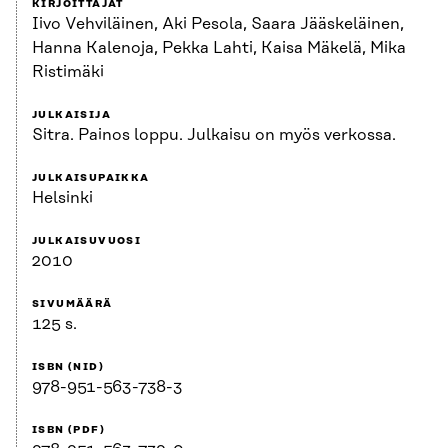
KIRJOITTAJAT
Iivo Vehviläinen, Aki Pesola, Saara Jääskeläinen,
Hanna Kalenoja, Pekka Lahti, Kaisa Mäkelä, Mika
Ristimäki
JULKAISIJA
Sitra. Painos loppu. Julkaisu on myös verkossa.
JULKAISUPAIKKA
Helsinki
JULKAISUVUOSI
2010
SIVUMÄÄRÄ
125 s.
ISBN (NID)
978-951-563-738-3
ISBN (PDF)