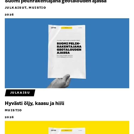
Suomi pelinrakentajana geotalouden ajassa
JULKAISUT, MUISTIO
2026
JULKAISU
Hyvästi öljy, kaasu ja hiili
MUISTIO
2026