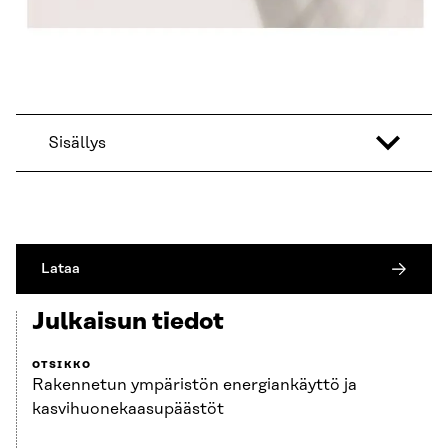
Sisällys
Lataa
Julkaisun tiedot
OTSIKKO
Rakennetun ympäristön energiankäyttö ja
kasvihuonekaasupäästöt