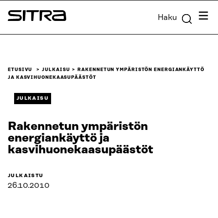
Siirry
Valik
Haku
suoraan
Sitra
sisältöön
↓
ETUSIVU
JULKAISU
RAKENNETUN YMPÄRISTÖN ENERGIANKÄYTTÖ
JA KASVIHUONEKAASUPÄÄSTÖT
JULKAISU
Rakennetun ympäristön
energiankäyttö ja
kasvihuonekaasupäästöt
JULKAISTU
26.10.2010