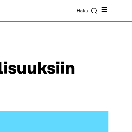
Valikko
Haku
isuuksiin