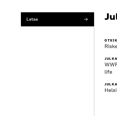
Ju
Lataa
OTSI
Riske
JULKA
WWF 
life
JULK
Helsi