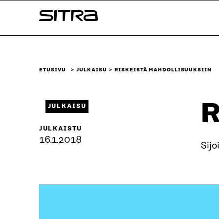
Siirry
Sitra
suoraan
sisältöön
↓
ETUSIVU
JULKAISU
RISKEISTÄ MAHDOLLISUUKSIIN
R
JULKAISU
JULKAISTU
16.1.2018
Sijo