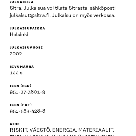
JULKAISIJA
Sitra. Julkaisua voi tilata Sitrasta, sähköposti
julkaisut@sitra.fi. Julkaisu on myös verkossa.
JULKAISUPAIKKA
Helsinki
JULKAISUVUOSI
2002
SIVUMÄÄRÄ
144 s.
ISBN (NID)
951-37-3801-9
ISBN (PDF)
951-563-428-8
AIHE
RISKIT, VÄESTÖ, ENERGIA, MATERIAALIT,