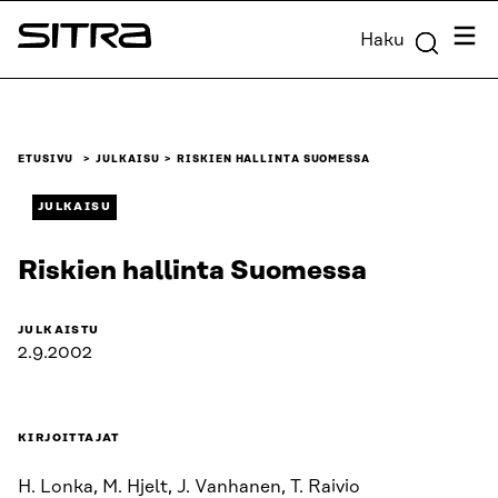
Siirry
Valik
Haku
suoraan
Sitra
sisältöön
↓
ETUSIVU
JULKAISU
RISKIEN HALLINTA SUOMESSA
JULKAISU
Riskien hallinta Suomessa
JULKAISTU
2.9.2002
KIRJOITTAJAT
H. Lonka, M. Hjelt, J. Vanhanen, T. Raivio