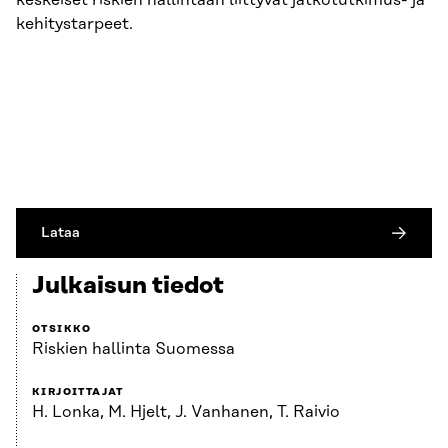
keskeiset riskien hallintaan liittyvät jatkotutkimus- ja
kehitystarpeet.
Lataa
Julkaisun tiedot
OTSIKKO
Riskien hallinta Suomessa
KIRJOITTAJAT
H. Lonka, M. Hjelt, J. Vanhanen, T. Raivio