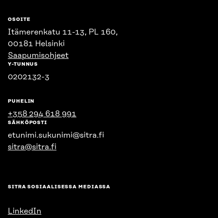
OSOITE
Itämerenkatu 11-13, PL 160,
00181 Helsinki
Saapumisohjeet
Y-TUNNUS
0202132-3
PUHELIN
+358 294 618 991
SÄHKÖPOSTI
etunimi.sukunimi@sitra.fi
sitra@sitra.fi
SITRA SOSIAALISESSA MEDIASSA
LinkedIn