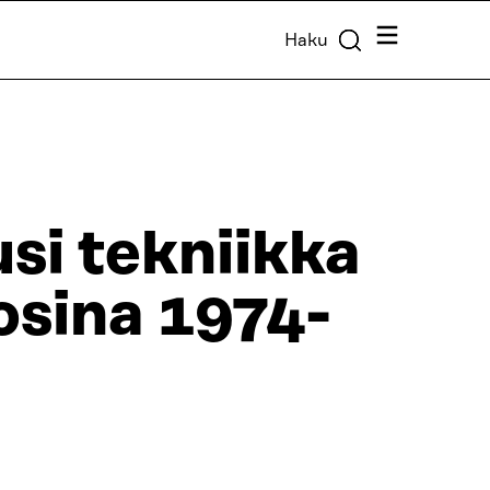
Valikko
Haku
i tekniikka
uosina 1974-