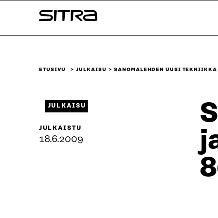
Siirry
Sitra
suoraan
sisältöön
↓
ETUSIVU
JULKAISU
SANOMALEHDEN UUSI TEKNIIKKA 
S
JULKAISU
JULKAISTU
j
18.6.2009
8