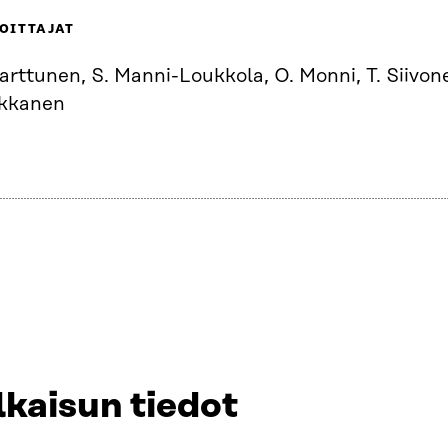
OITTAJAT
arttunen, S. Manni-Loukkola, O. Monni, T. Siivon
kkanen
lkaisun tiedot