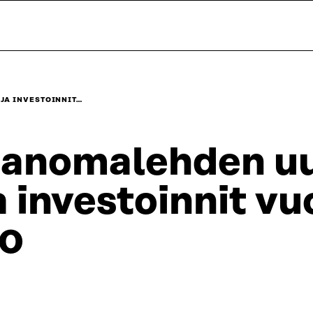
JA INVESTOINNIT…
anomalehden uus
a investoinnit v
0