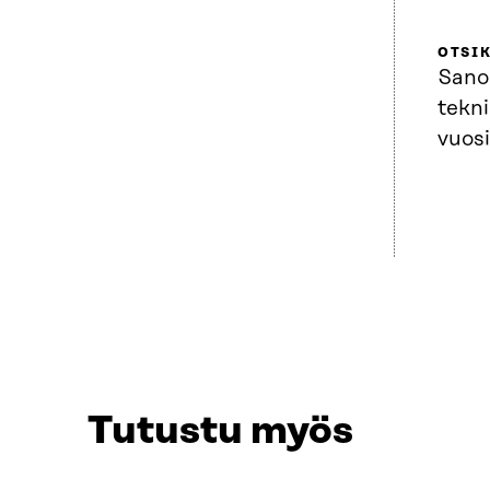
OTSI
Sano
tekni
vuos
Tutustu myös