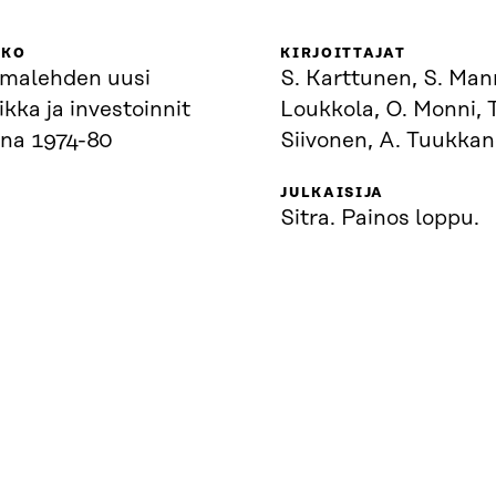
KKO
KIRJOITTAJAT
malehden uusi
S. Karttunen, S. Man
ikka ja investoinnit
Loukkola, O. Monni, T
ina 1974-80
Siivonen, A. Tuukka
JULKAISIJA
Sitra. Painos loppu.