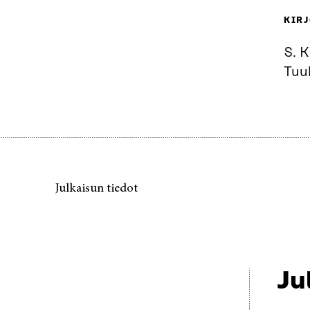
KIRJ
S. K
Tuu
Julkaisun tiedot
Ju