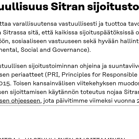
uullisuus Sitran sijoitus
ittaa varallisuutensa vastuullisesti ja tuottoa ta
a Sitrassa sitä, että kaikissa sijoituspäätöksissä 
ön, sosiaaliseen vastuuseen sekä hyvään hallinto
ental, Social and Governance).
stuullisen sijoitustoiminnan ohjeina ja suuntavii
isen periaatteet (PRI, Principles for Responsible I
15. Toisen kansainvälisen viitekehyksen muodo
sen sijoittamisen käytännön toteutus nojaa Sit
isen ohjeeseen
, jota päivitimme viimeksi vuonna 