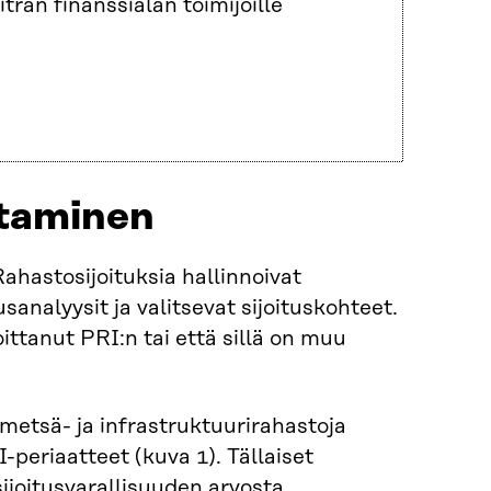
itran finanssialan toimijoille
ttaminen
ahastosijoituksia hallinnoivat
usanalyysit ja valitsevat sijoituskohteet.
ittanut PRI:n tai että sillä on muu
, metsä- ja infrastruktuurirahastoja
I-periaatteet (kuva 1). Tällaiset
sijoitusvarallisuuden arvosta.