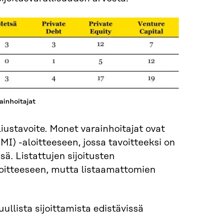
rainhoitajat
aliustavoite. Monet varainhoitajat ovat
I) -aloitteeseen, jossa tavoitteeksi on
ä. Listattujen sijoitusten
aloitteeseen, mutta listaamattomien
lista sijoittamista edistävissä