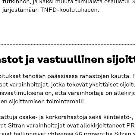
tutkinnon, ja kaksi muuta tiimiläistä osallistui S
järjestämään TNFD-koulutukseen.
stot ja vastuullinen sijoi
joitukset tehdään pääasiassa rahastojen kautta. R
et varainhoitajat, jotka tekevät yksittäiset sijoit
vaatimuksena on, että varainhoitaja on allekirjo
sen sijoittamisen toimintamalli.
stattuja osake- ja korkorahastoja sekä kiinteistö-
vat Sitran varainhoitajat ovat allekirjoittaneet PR
tajat hallinnoivat yhteensä 95 prosenttia Sitran 