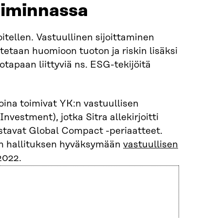
toiminnassa
voitellen. Vastuullinen sijoittaminen
otetaan huomioon tuoton ja riskin lisäksi
tapaan liittyviä ns. ESG-tekijöitä
voina toimivat YK:n vastuullisen
nvestment), jotka Sitra allekirjoitti
stavat Global Compact -periaatteet.
ran hallituksen hyväksymään
vastuullisen
2022.