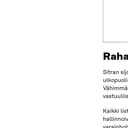
Raha
Sitran si
ulkopuolis
Vähimmäis
vastuulli
Kaikki li
hallinnoi
varainhoi