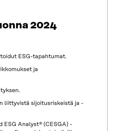
vuonna 2024
ortoidut ESG-tapahtumat.
rikkomukset ja
ityksen.
ittyvistä sijoitusriskeistä ja -
fied ESG Analyst® (CESGA) -