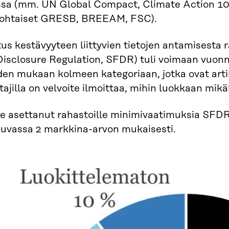
issa (mm. UN Global Compact, Climate Action 10
kohtaiset GRESB, BREEAM, FSC).
us kestävyyteen liittyvien tietojen antamisesta 
isclosure Regulation, SFDR) tuli voimaan vuonn
en mukaan kolmeen kategoriaan, jotka ovat artikla
tajilla on velvoite ilmoittaa, mihin luokkaan mik
ole asettanut rahastoille minimivaatimuksia SFD
kuvassa 2 markkina-arvon mukaisesti.