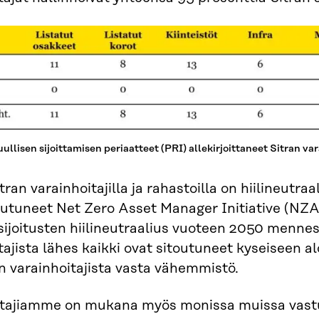
ullisen sijoittamisen periaatteet (PRI) allekirjoittaneet Sitran va
tran varainhoitajilla ja rahastoilla on hiilineutra
utuneet Net Zero Asset Manager Initiative (NZAM
sijoitusten hiilineutraalius vuoteen 2050 menness
tajista lähes kaikki ovat sitoutuneet kyseiseen 
en varainhoitajista vasta vähemmistö.
tajiamme on mukana myös monissa muissa vastuul