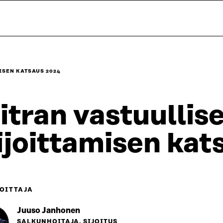
ISEN KATSAUS 2024
itran vastuullis
ijoittamisen kat
OITTAJA
Juuso Janhonen
SALKUNHOITAJA, SIJOITUS