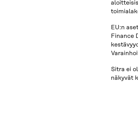
aloitteis
toimiala
EU:n aset
Finance D
kestävyyd
Varainhoi
Sitra ei 
näkyvät 