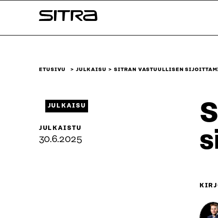
Siirry
Sitra
suoraan
sisältöön
↓
ETUSIVU
JULKAISU
SITRAN VASTUULLISEN SIJOITTAM
S
JULKAISU
JULKAISTU
s
30.6.2025
KIRJ