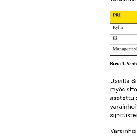
Vastu
Kuva 1.
Useilla Si
myös sito
asetettu 
varainhoi
sijoitust
Varainhoi