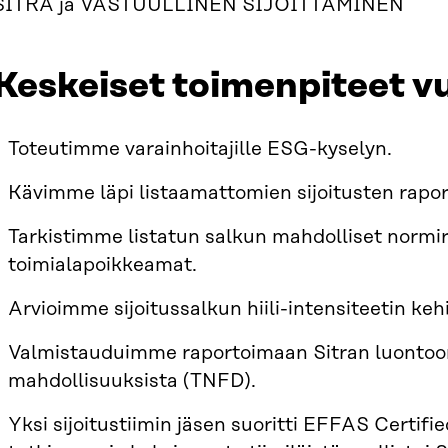
SITRA ja VASTUULLINEN SIJOITTAMINEN
Keskeiset toimenpiteet 
Toteutimme varainhoitajille ESG-kyselyn.
Kävimme läpi listaamattomien sijoitusten rap
Tarkistimme listatun salkun mahdolliset normi
toimialapoikkeamat.
Arvioimme sijoitussalkun hiili-intensiteetin keh
Valmistauduimme raportoimaan Sitran luontoon li
mahdollisuuksista (TNFD).
Yksi sijoitustiimin jäsen suoritti EFFAS Certi