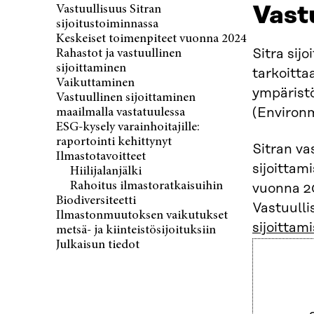
Vast
Vastuullisuus Sitran
sijoitustoiminnassa
Keskeiset toimenpiteet vuonna 2024
Sitra sijo
Rahastot ja vastuullinen
sijoittaminen
tarkoitta
Vaikuttaminen
ympäristö
Vastuullinen sijoittaminen
(Environm
maailmalla vastatuulessa
ESG-kysely varainhoitajille:
raportointi kehittynyt
Sitran va
Ilmastotavoitteet
sijoittam
Hiilijalanjälki
Rahoitus ilmastoratkaisuihin
vuonna 20
Biodiversiteetti
Vastuulli
Ilmastonmuutoksen vaikutukset
sijoittam
metsä- ja kiinteistösijoituksiin
Julkaisun tiedot