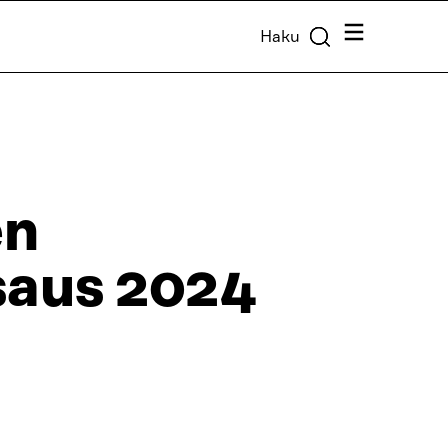
Valikko
Haku
en
saus 2024