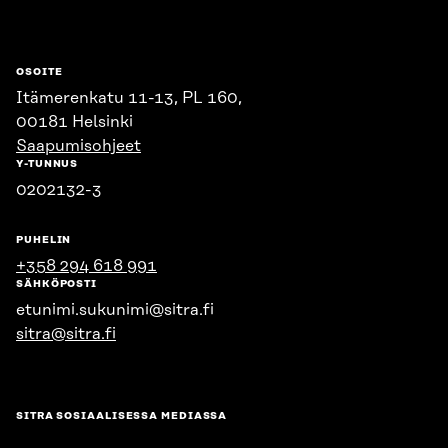
OSOITE
Itämerenkatu 11-13, PL 160,
00181 Helsinki
Saapumisohjeet
Y-TUNNUS
0202132-3
PUHELIN
+358 294 618 991
SÄHKÖPOSTI
etunimi.sukunimi@sitra.fi
sitra@sitra.fi
SITRA SOSIAALISESSA MEDIASSA