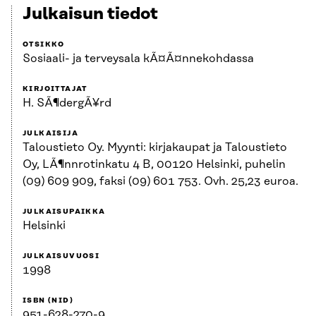
Julkaisun tiedot
OTSIKKO
Sosiaali- ja terveysala kÃ¤Ã¤nnekohdassa
KIRJOITTAJAT
H. SÃ¶dergÃ¥rd
JULKAISIJA
Taloustieto Oy. Myynti: kirjakaupat ja Taloustieto
Oy, LÃ¶nnrotinkatu 4 B, 00120 Helsinki, puhelin
(09) 609 909, faksi (09) 601 753. Ovh. 25,23 euroa.
JULKAISUPAIKKA
Helsinki
JULKAISUVUOSI
1998
ISBN (NID)
951-628-270-9