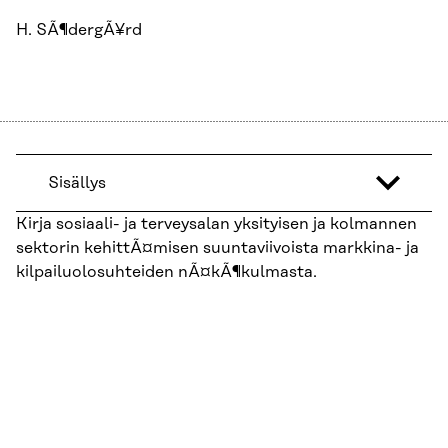
H. SÃ¶dergÃ¥rd
Sisällys
Kirja sosiaali- ja terveysalan yksityisen ja kolmannen
sektorin kehittÃ¤misen suuntaviivoista markkina- ja
kilpailuolosuhteiden nÃ¤kÃ¶kulmasta.