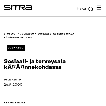
Siirry
Valik
Haku
suoraan
Sitra
sisältöön
↓
ETUSIVU
JULKAISU
SOSIAALI- JA TERVEYSALA
KÃ¤Ã¤NNEKOHDASSA
JULKAISU
Sosiaali- ja terveysala
kÃ¤Ã¤nnekohdassa
JULKAISTU
24.5.2000
KIRJOITTAJAT