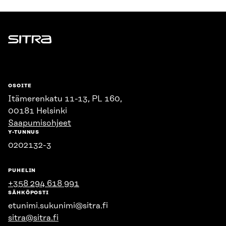
Sitra
OSOITE
Itämerenkatu 11-13, PL 160,
00181 Helsinki
Saapumisohjeet
Y-TUNNUS
0202132-3
PUHELIN
+358 294 618 991
SÄHKÖPOSTI
etunimi.sukunimi@sitra.fi
sitra@sitra.fi