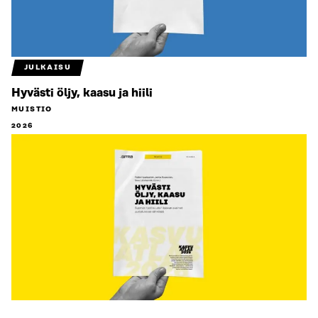
JULKAISU
Hyvästi öljy, kaasu ja hiili
MUISTIO
2026