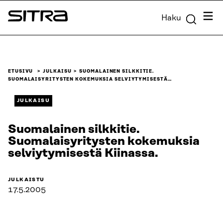
Siirry
Valik
Haku
suoraan
Sitra
sisältöön
↓
ETUSIVU
JULKAISU
SUOMALAINEN SILKKITIE.
SUOMALAISYRITYSTEN KOKEMUKSIA SELVIYTYMISESTÄ…
JULKAISU
Suomalainen silkkitie.
Suomalaisyritysten kokemuksia
selviytymisestä Kiinassa.
JULKAISTU
17.5.2005