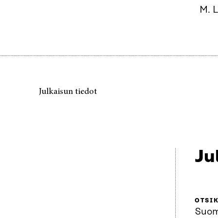
M. 
Julkaisun tiedot
Ju
OTSI
Suom