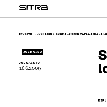
Siirry
Sitra
suoraan
sisältöön
↓
ETUSIVU
JULKAISU
SUOMALAISTEN VAPAA-AIKA JA 
S
JULKAISU
JULKAISTU
l
18.6.2009
KIRJ