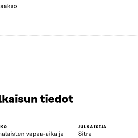
Laakso
lkaisun tiedot
KKO
JULKAISIJA
alaisten vapaa-aika ja
Sitra