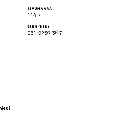
SIVUMÄÄRÄ
114 s.
ISBN (NID)
951-9250-38-7
eksi