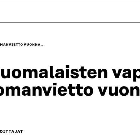
LOMANVIETTO VUONNA…
uomalaisten vap
omanvietto vuo
OITTAJAT