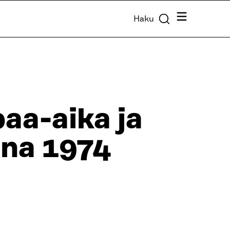
Valikko
Haku
aa-aika ja
nna 1974