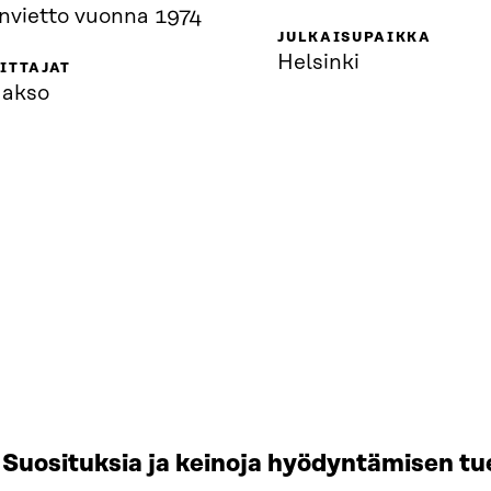
nvietto vuonna 1974
JULKAISUPAIKKA
Helsinki
ITTAJAT
aakso
Suosituksia ja keinoja hyödyntämisen tu